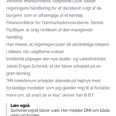
Venstres finansordfører, Stephanie Lose, kalder
regeringens håndtering for et decideret svigt af de
borgere, som er afhængige af et køretøj.
Finansordfører for Danmarksdemokraterne, Dennis
Flydtkjær, er enig i kritikken af den manglende
handling.
Han mener, at regeringen lader de almindelige bilejere
i stikken, når udgifterne vokser.
Imidlertid påpeger den nye skatte- og vækstminister,
Jakob Engel-Schmidt, at der bliver arbejdet på en
grøn løsning:
“Mit ministerium arbejder allerede på højtryk med
forskellige modeller, som jeg glæder mig til at fortælle
mere om, så snart de er klar,” skriver han til B.T.
Læs også
Sommervejret bliver væk: Her melder DMI om både
regn og torden