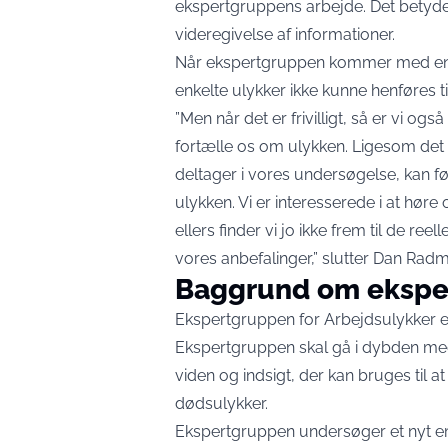
ekspertgruppens arbejde. Det betyder
videregivelse af informationer.
Når ekspertgruppen kommer med en ra
enkelte ulykker ikke kunne henføres t
”Men når det er frivilligt, så er vi og
fortælle os om ulykken. Ligesom det og
deltager i vores undersøgelse, kan f
ulykken. Vi er interesserede i at hø
ellers finder vi jo ikke frem til de reel
vores anbefalinger,” slutter Dan Rad
Baggrund om ekspe
Ekspertgruppen for Arbejdsulykker er
Ekspertgruppen skal gå i dybden med 
viden og indsigt, der kan bruges til 
dødsulykker.
Ekspertgruppen undersøger et nyt em