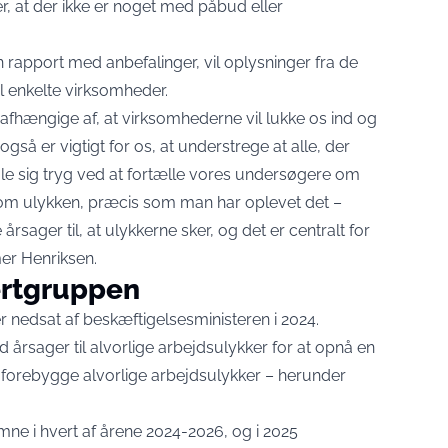
, at der ikke er noget med påbud eller
pport med anbefalinger, vil oplysninger fra de
il enkelte virksomheder.
så afhængige af, at virksomhederne vil lukke os ind og
så er vigtigt for os, at understrege at alle, der
øle sig tryg ved at fortælle vores undersøgere om
re om ulykken, præcis som man har oplevet det –
le årsager til, at ulykkerne sker, og det er centralt for
mer Henriksen.
rtgruppen
 nedsat af beskæftigelsesministeren i 2024.
årsager til alvorlige arbejdsulykker for at opnå en
at forebygge alvorlige arbejdsulykker – herunder
ne i hvert af årene 2024-2026, og i 2025