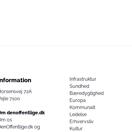
Infrastruktur
Information
Sundhed
Horsensvej 72A
Bæredygtighed
ejle 7100
Europa
Kommunalt
Om denoffentlige.dk
Ledelse
Om os
Erhvervsliv
enOffentlige.dk og
Kultur