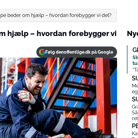
pe beder om hjælp – hvordan forebygger vi det?
m hjælp – hvordan forebygger vi
Nye
G
Følg denoffentlige.dk på Google
Sk
tu
"T
S
Me
eg
S
Gr
Så
ret
P
Ka