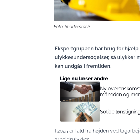
Foto: Shutterstock
Ekspertgruppen har brug for hjælp 
ulykkesundersøgelser, så ulykker m
kan undgås i fremtiden.
Lige nu læser andre
Ny overenskomst 
måneden og mere 
Solide lønstigni
I 2025 er fald fra højden ved tagarbe
arbejdsulykker.