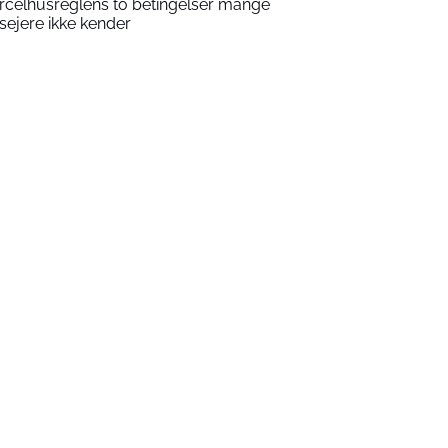
rcelhusreglens to betingelser mange
sejere ikke kender