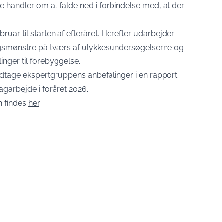
 handler om at falde ned i forbindelse med, at der
ar til starten af efteråret. Herefter udarbejder
agsmønstre på tværs af ulykkesundersøgelserne og
ger til forebyggelse.
dtage ekspertgruppens anbefalinger i en rapport
garbejde i foråret 2026.
n findes
her
.