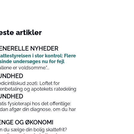
ste artikler
ENERELLE NYHEDER
attestyrelsen i stor kontrol: Flere
sinde undersøges nu for fejl
allene er voldsomme."...
UNDHED
dicintilskud 2026: Loftet for
enbetaling og apotekets ratedeling
UNDHED
atis fysioterapi hos det offentlige:
dan afgør din diagnose, om du har
ENGE OG ØKONOMI
n du sælge din bolig skattefrit?