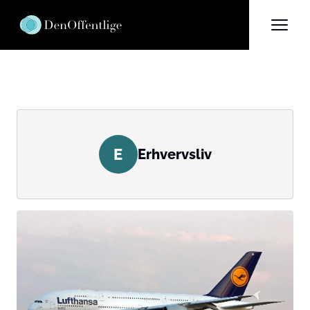
E
Erhvervsliv