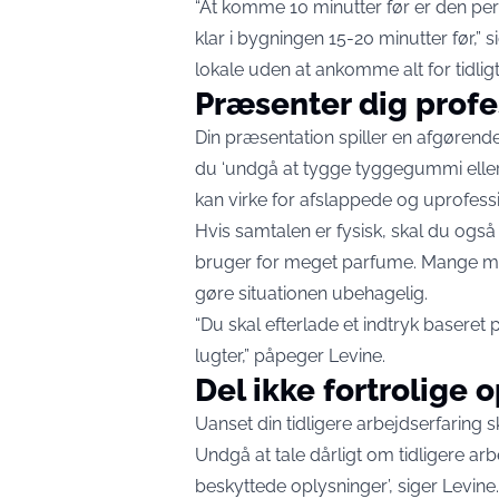
“At komme 10 minutter før er den perfe
klar i bygningen 15-20 minutter før,” sig
lokale uden at ankomme alt for tidligt
Præsenter dig profe
Din præsentation spiller en afgørende 
du ‘undgå at tygge tyggegummi eller h
kan virke for afslappede og uprofessi
Hvis samtalen er fysisk, skal du også s
bruger for meget parfume. Mange me
gøre situationen ubehagelig.
“Du skal efterlade et indtryk baseret 
lugter,” påpeger Levine.
Del ikke fortrolige 
Uanset din tidligere arbejdserfaring 
Undgå at tale dårligt om tidligere arbe
beskyttede oplysninger’, siger Levine.