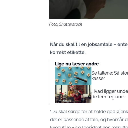
Foto: Shutterstock
Når du skal til en jobsamtale – enten
korrekt etikette.
Lige nu læser andre
Se tallene: Så st
kasser
Hvad ligger under
de fem regioner
“Du skal sørge for at holde god øjenk
det er passende at tale, og hvornår det
Executive Vice President hos rekrutt