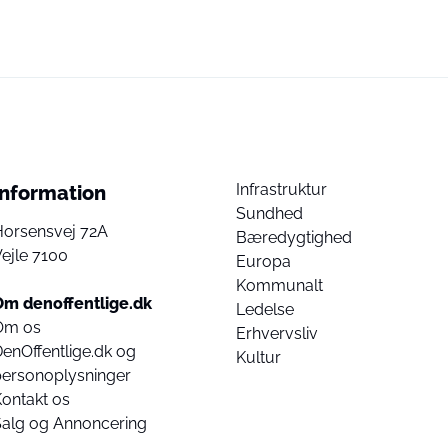
Infrastruktur
Information
Sundhed
Horsensvej 72A
Bæredygtighed
ejle 7100
Europa
Kommunalt
Om denoffentlige.dk
Ledelse
Om os
Erhvervsliv
enOffentlige.dk og
Kultur
personoplysninger
ontakt os
Salg og Annoncering