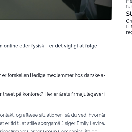
He
tur
S
Gr
til
re
 online eller fysisk – er det vigtigt at følge
or er forskellen i ledige medlemmer hos danske a-
 træet på kontoret? Her er årets firmajulegaver i
ontakt, og aflæse situationen, så du ved, hvornår
 er tid til at stille spørgsmål,” siger Emily Levine,
eringsfirmaet Career Group Companies, ifølge