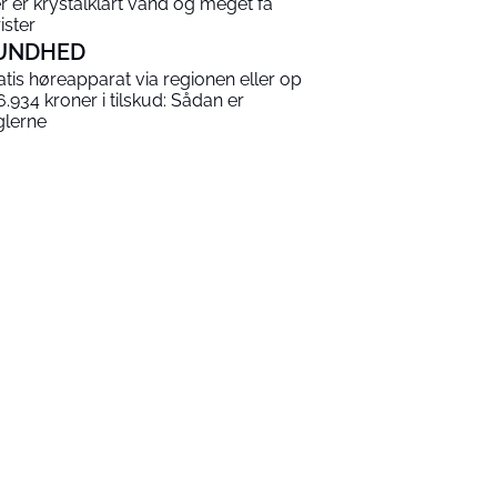
r er krystalklart vand og meget få
ister
UNDHED
atis høreapparat via regionen eller op
 6.934 kroner i tilskud: Sådan er
glerne