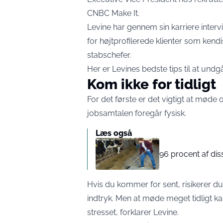
CNBC Make It.
Levine har gennem sin karriere interv
for højtprofilerede klienter som kendi
stabschefer.
Her er Levines bedste tips til at und
Kom ikke for tidligt
For det første er det vigtigt at møde
jobsamtalen foregår fysisk.
Læs også
96 procent af di
Hvis du kommer for sent, risikerer du
indtryk. Men at møde meget tidligt ka
stresset, forklarer Levine.