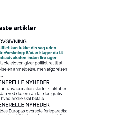
ste artikler
OVGIVNING
litiet kan lukke din sag uden
terforskning: Sådan klager du til
atsadvokaten inden fire uger
tsplejeloven giver politiet ret til at
vise en anmeldelse, men afgørelsen
...
ENERELLE NYHEDER
fluenzavaccination starter 1. oktober:
dan ved du, om du får den gratis –
 hvad andre skal betale
ENERELLE NYHEDER
ldes Europas oversete ferieparadis: