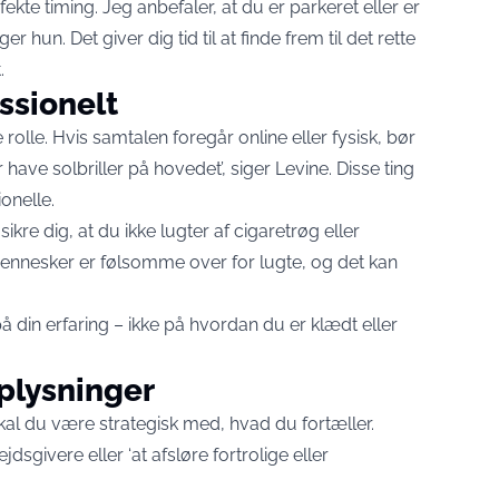
kte timing. Jeg anbefaler, at du er parkeret eller er
er hun. Det giver dig tid til at finde frem til det rette
.
ssionelt
rolle. Hvis samtalen foregår online eller fysisk, bør
ave solbriller på hovedet’, siger Levine. Disse ting
onelle.
ikre dig, at du ikke lugter af cigaretrøg eller
nnesker er følsomme over for lugte, og det kan
på din erfaring – ikke på hvordan du er klædt eller
oplysninger
skal du være strategisk med, hvad du fortæller.
jdsgivere eller ‘at afsløre fortrolige eller