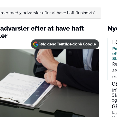
er med 3 advarsler efter at have haft “tusindvis”...
dvarsler efter at have haft
Nye
ler
L
Følg denoffentlige.dk på Google
Po
ef
St
Re
af
er…
G
In
Så
og
G
Ka