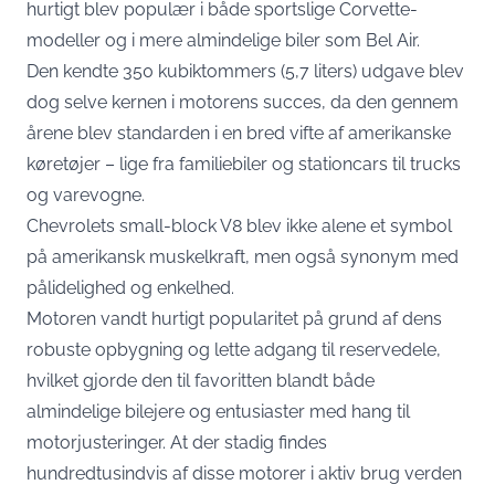
hurtigt blev populær i både sportslige Corvette-
modeller og i mere almindelige biler som Bel Air.
Den kendte 350 kubiktommers (5,7 liters) udgave blev
dog selve kernen i motorens succes, da den gennem
årene blev standarden i en bred vifte af amerikanske
køretøjer – lige fra familiebiler og stationcars til trucks
og varevogne.
Chevrolets small-block V8 blev ikke alene et symbol
på amerikansk muskelkraft, men også synonym med
pålidelighed og enkelhed.
Motoren vandt hurtigt popularitet på grund af dens
robuste opbygning og lette adgang til reservedele,
hvilket gjorde den til favoritten blandt både
almindelige bilejere og entusiaster med hang til
motorjusteringer. At der stadig findes
hundredtusindvis af disse motorer i aktiv brug verden