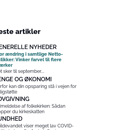
ste artikler
ENERELLE NYHEDER
or ændring i samtlige Netto-
tikker: Vinker farvel til flere
ærker
t sker til september....
ENGE OG ØKONOMI
rfor kan din opsparing stå i vejen for
ligstøtte
OVGIVNING
meldelse af folkekirken: Sådan
opper du kirkeskatten
UNDHED
ildevandet viser meget lav COVID-