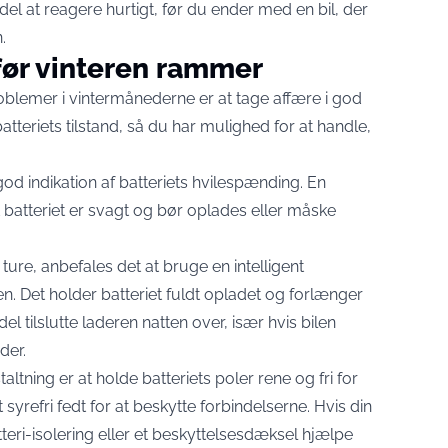
rdel at reagere hurtigt, før du ender med en bil, der
.
før vinteren rammer
blemer i vintermånederne er at tage affære i god
 batteriets tilstand, så du har mulighed for at handle,
god indikation af batteriets hvilespænding. En
t batteriet er svagt og bør oplades eller måske
ure, anbefales det at bruge en intelligent
. Det holder batteriet fuldt opladet og forlænger
l tilslutte laderen natten over, især hvis bilen
der.
tning er at holde batteriets poler rene og fri for
 syrefri fedt for at beskytte forbindelserne. Hvis din
tteri-isolering eller et beskyttelsesdæksel hjælpe