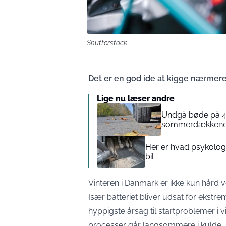
Shutterstock
Det er en god ide at kigge nærmere 
Lige nu læser andre
Undgå bøde på 4.
sommerdækkene
Her er hvad psykologi
bil
Vinteren i Danmark er ikke kun hård v
Især batteriet bliver udsat for ekstr
hyppigste årsag til startproblemer i v
processer går langsommere i kulde, hv