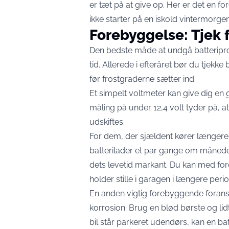
er tæt på at give op. Her er det en fo
ikke starter på en iskold vintermorgen
Forebyggelse: Tjek 
Den bedste måde at undgå batteripro
tid. Allerede i efteråret bør du tjekke
før frostgraderne sætter ind.
Et simpelt voltmeter kan give dig en 
måling på under 12,4 volt tyder på, a
udskiftes.
For dem, der sjældent kører længere t
batterilader et par gange om måneden
dets levetid markant. Du kan med forde
holder stille i garagen i længere perio
En anden vigtig forebyggende foranstal
korrosion. Brug en blød børste og lidt
bil står parkeret udendørs, kan en ba