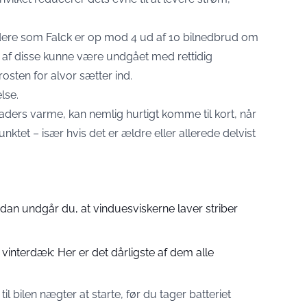
dere som Falck er op mod 4 ud af 10 bilnedbrud om
nge af disse kunne være undgået med rettidig
rosten for alvor sætter ind.
lse
.
 graders varme, kan nemlig hurtigt komme til kort, når
ktet – især hvis det er ældre eller allerede delvist
dan undgår du, at vinduesviskerne laver striber
 vinterdæk: Her er det dårligste af dem alle
 til bilen nægter at starte, før du tager batteriet