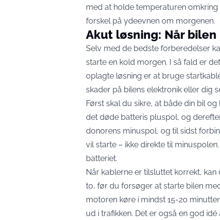
med at holde temperaturen omkring b
forskel på ydeevnen om morgenen.
Akut løsning: Når bilen 
Selv med de bedste forberedelser kan
starte en kold morgen. I så fald er de
oplagte løsning er at bruge startkabl
skader på bilens elektronik eller dig s
Først skal du sikre, at både din bil og 
det døde batteris pluspol, og derefter 
donorens minuspol, og til sidst forbind
vil starte – ikke direkte til minuspole
batteriet.
Når kablerne er tilsluttet korrekt, ka
to, før du forsøger at starte bilen med
motoren køre i mindst 15-20 minutter 
ud i trafikken. Det er også en god idé 