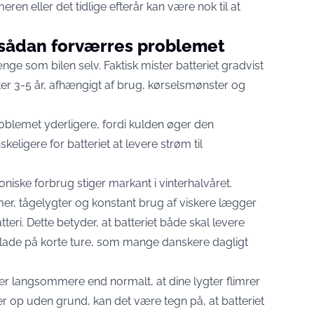
ren eller det tidlige efterår kan være nok til at
– sådan forværres problemet
ænge som bilen selv. Faktisk mister batteriet gradvist
fter 3-5 år, afhængigt af brug, kørselsmønster og
oblemet yderligere, fordi kulden øger den
ligere for batteriet at levere strøm til
roniske forbrug stiger markant i vinterhalvåret.
, tågelygter og konstant brug af viskere lægger
teri. Dette betyder, at batteriet både skal levere
lade på korte ture, som mange danskere dagligt
jer langsommere end normalt, at dine lygter flimrer
er op uden grund, kan det være tegn på, at batteriet