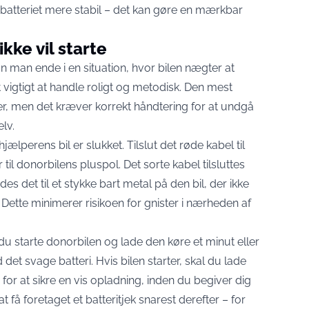
atteriet mere stabil – det kan gøre en mærkbar
ikke vil starte
 man ende i en situation, hvor bilen nægter at
t vigtigt at handle roligt og metodisk. Den mest
er, men det kræver korrekt håndtering for at undgå
elv.
hjælperens bil er slukket. Tilslut det røde kabel til
til donorbilens pluspol. Det sorte kabel tilsluttes
es det til et stykke bart metal på den bil, der ikke
n. Dette minimerer risikoen for gnister i nærheden af
n du starte donorbilen og lade den køre et minut eller
 det svage batteri. Hvis bilen starter, skal du lade
for at sikre en vis opladning, inden du begiver dig
at få foretaget et batteritjek snarest derefter – for