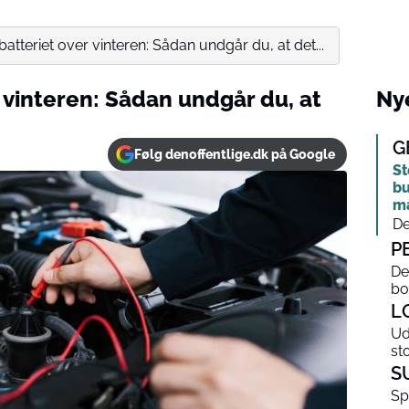
batteriet over vinteren: Sådan undgår du, at det...
r vinteren: Sådan undgår du, at
Nye
G
Følg denoffentlige.dk på Google
St
bu
m
De
P
De
bo
L
Ud
st
S
Sp