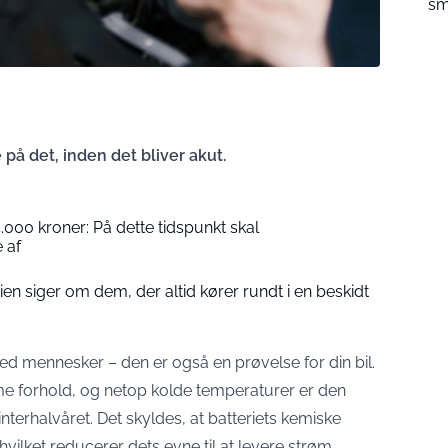
sm
på det, inden det bliver akut.
000 kroner: På dette tidspunkt skal
 af
en siger om dem, der altid kører rundt i en beskidt
ed mennesker – den er også en prøvelse for din bil.
eme forhold, og netop kolde temperaturer er den
interhalvåret. Det skyldes, at batteriets kemiske
ilket reducerer dets evne til at levere strøm,