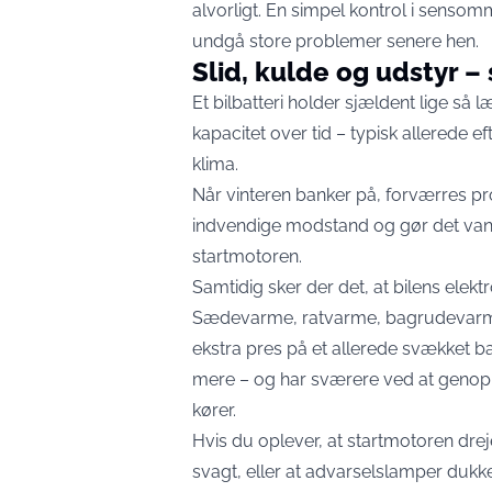
alvorligt. En simpel kontrol i sensomme
undgå store problemer senere hen.
Slid, kulde og udstyr 
Et bilbatteri holder sjældent lige så l
kapacitet over tid – typisk allerede e
klima.
Når vinteren banker på, forværres pr
indvendige modstand og gør det vanske
startmotoren.
Samtidig sker der det, at bilens elekt
Sædevarme, ratvarme, bagrudevarmer
ekstra pres på et allerede svækket bat
mere – og har sværere ved at genop
kører.
Hvis du oplever, at startmotoren dre
svagt, eller at advarselslamper dukk