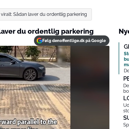
viralt: Sådan laver du ordentlig parkering
 laver du ordentlig parkering
Nye
Følg denoffentlige.dk på Google
G
St
bu
m
De
P
De
bo
L
Ud
st
S
Sp