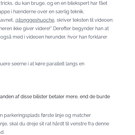
 tricks, du kan bruge, og en en bilekspert har fået
lappe i hænderne over en særlig teknik.
navnet,
@tonggeshuoche
,
skriver teksten til videoen:
en ikke giver videre!” Derefter begynder han at
også med i videoen herunder, hvor han forklarer
ere seerne i at køre parallelt langs en
anden af disse bilister betaler mere, end de burde
en parkeringsplads første linje og matcher
nje, skal du dreje sit rat hårdt til venstre fra denne
ad.