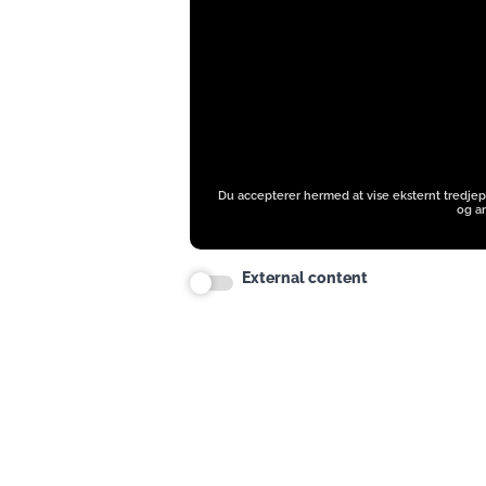
instagram.com
Du accepterer hermed at vise eksternt tredjep
og an
External content