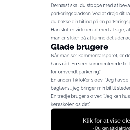
Dernæst skal du stoppe med at bevæg
parkeringspladsen. Ved at dreje dit ra
du bakke din bil ind på en parkering
Han slutter videoen af med at sige, a
man er sikker på at kunne det udenad,
Glade brugere
Når man ser kommentarsporet, er de
hans råd. En seer kommenterede fx Ti
for omvendt parkering.”
En anden TikTok’er skrev: “Jeg havde 
baglæns… jeg bringer min bil til steder
En tredje bruger skriver: “Jeg kan hu
køreskolen os det.”
Display
Klik for at vise e
content
from
- Du kan altid aktiv