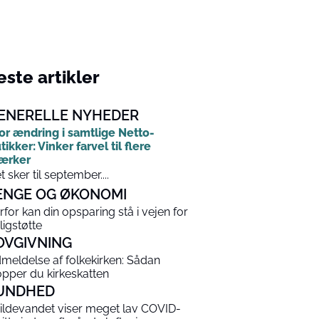
ste artikler
ENERELLE NYHEDER
or ændring i samtlige Netto-
tikker: Vinker farvel til flere
ærker
t sker til september....
ENGE OG ØKONOMI
rfor kan din opsparing stå i vejen for
ligstøtte
OVGIVNING
meldelse af folkekirken: Sådan
opper du kirkeskatten
UNDHED
ildevandet viser meget lav COVID-