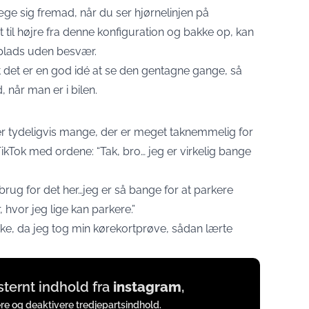
e sig fremad, når du ser hjørnelinjen på
t til højre fra denne konfiguration og bakke op, kan
splads uden besvær.
t det er en god idé at se den gentagne gange, så
 når man er i bilen.
r tydeligvis mange, der er meget taknemmelig for
kTok med ordene: “Tak, bro… jeg er virkelig bange
brug for det her…jeg er så bange for at parkere
, hvor jeg lige kan parkere.”
ske, da jeg tog min kørekortprøve, sådan lærte
ksternt indhold fra
instagram
,
ere og deaktivere tredjepartsindhold.