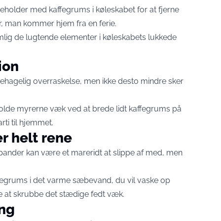
beholder med kaffegrums i køleskabet for at fjerne
r, man kommer hjem fra en ferie.
emlig de lugtende elementer i køleskabets lukkede
ion
behagelig overraskelse, men ikke desto mindre sker
 holde myrerne væk ved at brede lidt kaffegrums på
ti til hjemmet.
r helt rene
 pander kan være et mareridt at slippe af med, men
ffegrums i det varme sæbevand, du vil vaske op
 at skrubbe det stædige fedt væk.
ng