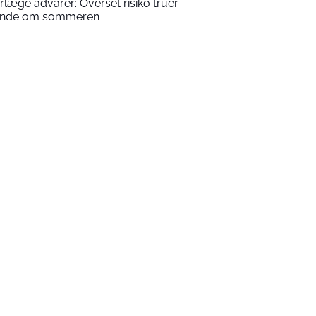
rlæge advarer: Overset risiko truer
nde om sommeren