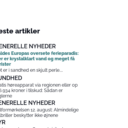
ste artikler
ENERELLE NYHEDER
ldes Europas oversete ferieparadis:
r er krystalklart vand og meget få
rister
t er i sandhed en skjult perle....
UNDHED
atis høreapparat via regionen eller op
 6.934 kroner i tilskud: Sådan er
glerne
ENERELLE NYHEDER
lformørkelsen 12. august: Almindelige
lbriller beskytter ikke øjnene
YR