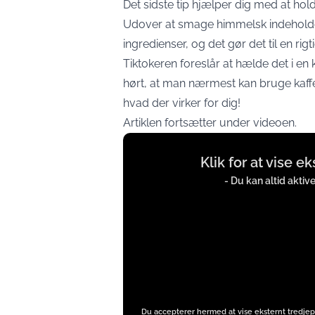
Det sidste tip hjælper dig med at holde
Udover at smage himmelsk indeholde
ingredienser, og det gør det til en ri
Tiktokeren foreslår at hælde det i en
hørt, at man nærmest kan bruge kaffe
hvad der virker for dig!
Artiklen fortsætter under videoen.
Display
Klik for at vise e
content
from
- Du kan altid aktiv
instagram.com
Du accepterer hermed at vise eksternt tredjep