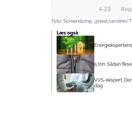
Foto: Screendump, @neat.caroline/T
Læs også
Energiekspertens 
5 trin: Sådan fiks
VVS-ekspert: Derfo
dag