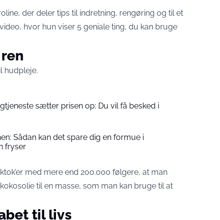
ine, der deler tips til indretning, rengøring og til et
n video, hvor hun viser 5 geniale ting, du kan bruge
 ren
il hudpleje.
jeneste sætter prisen op: Du vil få besked i
en: Sådan kan det spare dig en formue i
n fryser
iktok’er med mere end 200.000 følgere, at man
kokosolie til en masse, som man kan bruge til at
bet til livs