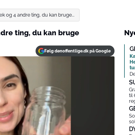
 og 4 andre ting, du kan bruge...
dre ting, du kan bruge
Nye
G
Følg denoffentlige.dk på Google
Ka
He
tu
De
S
Gr
til
re
G
So
so
D