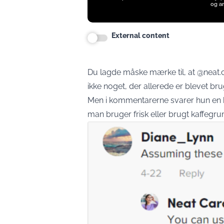
og an
External content
Du lagde måske mærke til, at @neat.ca
ikke noget, der allerede er blevet brug
Men i kommentarerne svarer hun en br
man bruger frisk eller brugt kaffegru