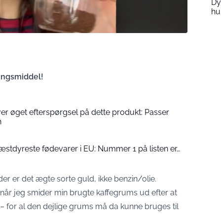
Dy
hu
ingsmiddel!
r øget efterspørgsel på dette produkt: Passer
n
stdyreste fødevarer i EU: Nummer 1 på listen er…
 der er det ægte sorte guld, ikke benzin/olie.
, når jeg smider min brugte kaffegrums ud efter at
– for al den dejlige grums må da kunne bruges til