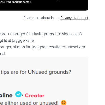
dre tredjepartstjenester.
Read more about in our
Privacy statement
roline bruger frisk kaffegrums i sin video, altså
t til at brygge kaffe.
uger, at man får lige gode resultater, uanset om
ms!