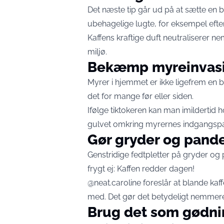
Det næste tip går ud på at sætte en 
ubehagelige lugte, for eksempel efte
Kaffens kraftige duft neutraliserer n
miljø.
Bekæmp myreinvas
Myrer i hjemmet er ikke ligefrem en 
det for mange før eller siden.
Ifølge tiktokeren kan man imildertid
gulvet omkring myrernes indgangspar
Gør gryder og pande
Genstridige fedtpletter på gryder og
frygt ej: Kaffen redder dagen!
@neat.caroline foreslår at blande ka
med. Det gør det betydeligt nemmere
Brug det som gødni