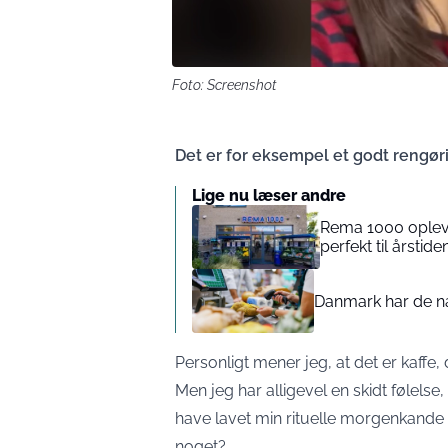
Foto: Screenshot
Det er for eksempel et godt rengør
Lige nu læser andre
Rema 1000 opleve
perfekt til årstide
Danmark har de næ
Personligt mener jeg, at det er kaffe,
Men jeg har alligevel en skidt følelse
have lavet min rituelle morgenkande 
noget?