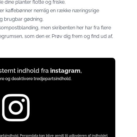
 dine planter flotte og friske.
r kaffebønner nemlig en række næringsrige
gtig brugbar gødning.
 kompostblanding, men skribenten her har fra flere
grumsen, som den er. Prøv dig frem og find ud af,
ksternt indhold fra
instagram
,
ere og deaktivere tredjepartsindhold.
artsindhold. Persondata kan blive sendt til udbyderen af indholdet