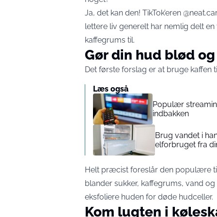
Ja, det kan den! TikTok’eren @neat.carol
lettere liv generelt har nemlig delt e
kaffegrums til.
Gør din hud blød og
Det første forslag er at bruge kaffen t
Læs også
Populær streamingt
indbakken
Brug vandet i han
elforbruget fra di
Helt præcist foreslår den populære t
blander sukker, kaffegrums, vand og 
eksfoliere huden for døde hudceller.
Kom lugten i køleska