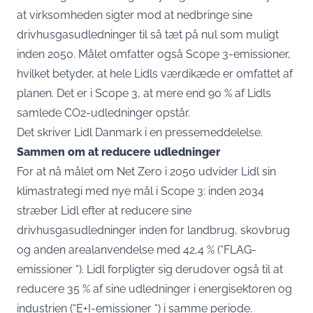
at virksomheden sigter mod at nedbringe sine
drivhusgasudledninger til så tæt på nul som muligt
inden 2050. Målet omfatter også Scope 3-emissioner,
hvilket betyder, at hele Lidls værdikæde er omfattet af
planen. Det er i Scope 3, at mere end 90 % af Lidls
samlede CO2-udledninger opstår.
Det skriver Lidl Danmark i en pressemeddelelse
.
Sammen om at reducere udledninger
For at nå målet om Net Zero i 2050 udvider Lidl sin
klimastrategi med nye mål i Scope 3: inden 2034
stræber Lidl efter at reducere sine
drivhusgasudledninger inden for landbrug, skovbrug
og anden arealanvendelse med 42,4 % (“FLAG-
emissioner “). Lidl forpligter sig derudover også til at
reducere 35 % af sine udledninger i energisektoren og
industrien (“E+I-emissioner “) i samme periode.