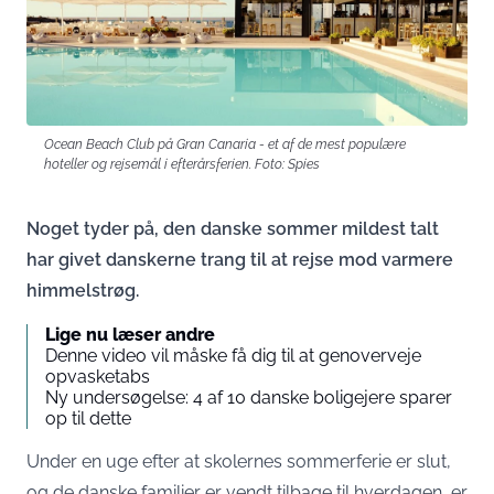
Ocean Beach Club på Gran Canaria - et af de mest populære
hoteller og rejsemål i efterårsferien. Foto: Spies
Noget tyder på, den danske sommer mildest talt
har givet danskerne trang til at rejse mod varmere
himmelstrøg.
Lige nu læser andre
Denne video vil måske få dig til at genoverveje
opvasketabs
Ny undersøgelse: 4 af 10 danske boligejere sparer
op til dette
Under en uge efter at skolernes sommerferie er slut,
og de danske familier er vendt tilbage til hverdagen, er