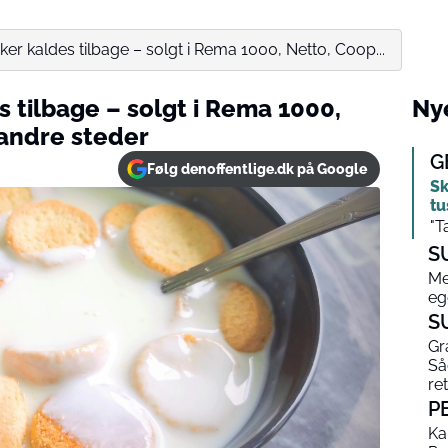
r kaldes tilbage – solgt i Rema 1000, Netto, Coop...
 tilbage – solgt i Rema 1000,
Nye
andre steder
G
Følg denoffentlige.dk på Google
Sk
tu
"T
S
Me
eg
S
Gr
Så
ret
P
Ka