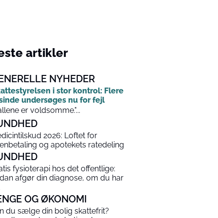
ste artikler
ENERELLE NYHEDER
attestyrelsen i stor kontrol: Flere
sinde undersøges nu for fejl
allene er voldsomme."...
UNDHED
dicintilskud 2026: Loftet for
enbetaling og apotekets ratedeling
UNDHED
atis fysioterapi hos det offentlige:
dan afgør din diagnose, om du har
ENGE OG ØKONOMI
n du sælge din bolig skattefrit?