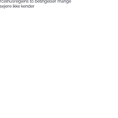
rcelhusreglens to betingelser mange
sejere ikke kender