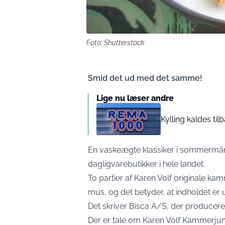
Foto: Shutterstock
Smid det ud med det samme!
Lige nu læser andre
Kylling kaldes ti
En vaskeægte klassiker i sommermånede
dagligvarebutikker i hele landet.
To partier af Karen Volf originale k
mus, og det betyder, at indholdet er
Det skriver Bisca A/S, der producer
Der er tale om Karen Volf Kammerju