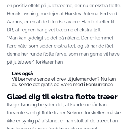
en positiv effekt på juletræerne, der nu er ekstra flotte.
Henrik Tønning, medejer af Hørslev Julemarked ved
Aarhus, er en af de tilfredse avlere. Han fortæller til
DR
, at regnen har givet træerne et ekstra løft.
“Man kan tydeligt se det på nålene. Der er kommet
flere nåle, som sidder ekstra tæt, og så har de fået
denne her runde flotte farve, som man gerne vil have
på juletræer,” forklarer han.
Læs også
Vil børnene sende et brev til julemanden? Nu kan
du sende det gratis og være med i konkurrence
Glæd dig til ekstra flotte træer
Ifølge Tønning betyder det, at kunderne i år kan
forvente særligt flotte træer. Selvom forskellen måske
ikke er synlig på afstand, er han stolt af de træer, han
kan levere i år, især fordi han selv er meget