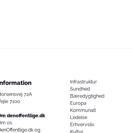
Infrastruktur
Information
Sundhed
Horsensvej 72A
Bæredygtighed
ejle 7100
Europa
Kommunalt
Om denoffentlige.dk
Ledelse
Om os
Erhvervsliv
enOffentlige.dk og
Kultur