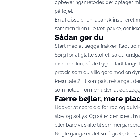
opbevaringsmetoder, der optager m
på tøjet.
En af disse er en japansk-inspireret 
sammen til en lille tæt ‘pakke’, der 
Sådan gør du
Start med at lægge frakken fladt ud
Sørg for at glatte stoffet, så du und
mod midten, så de ligger fladt langs kr
præcis som du ville gøre med en dyn
Resultatet? Et kompakt rektangel, der 
som holder formen uden at ødelægge 
Færre bøjler, mere pla
Udover at spare dig for rod og gulvk
støv og sollys. Og så er den ideel, hvi
eller bare vil skifte til sommergarder
Nogle gange er det små greb, der giv