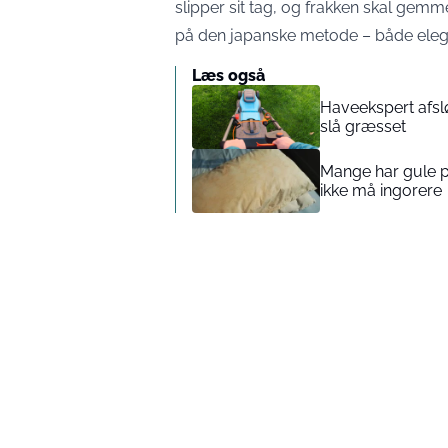
slipper sit tag, og frakken skal ge
på den japanske metode – både elegan
Læs også
Haveekspert afsl
slå græsset
Mange har gule pl
ikke må ingorere