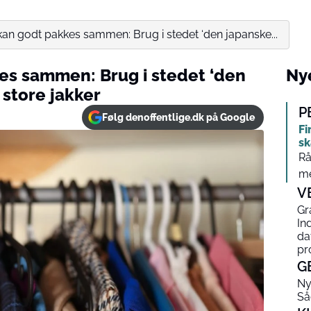
kan godt pakkes sammen: Brug i stedet ‘den japanske...
es sammen: Brug i stedet ‘den
Nye
 store jakker
P
Følg denoffentlige.dk på Google
Fi
sk
Rå
me
V
Gr
In
da
pr
G
Ny
Så