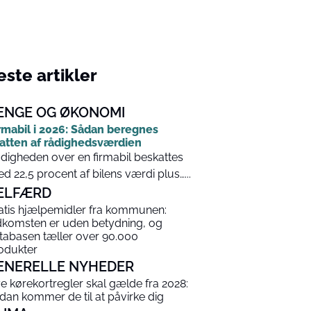
ste artikler
ENGE OG ØKONOMI
rmabil i 2026: Sådan beregnes
atten af rådighedsværdien
digheden over en firmabil beskattes
d 22,5 procent af bilens værdi plus…...
ELFÆRD
atis hjælpemidler fra kommunen:
dkomsten er uden betydning, og
tabasen tæller over 90.000
odukter
ENERELLE NYHEDER
e kørekortregler skal gælde fra 2028:
dan kommer de til at påvirke dig