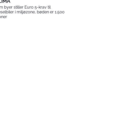
LIMA
m byer stiller Euro 5-krav til
eselbiler i miljøzone, bøden er 1.500
oner