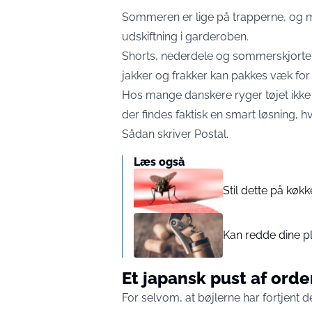
Sommeren er lige på trapperne, og m
udskiftning i garderoben.
Shorts, nederdele og sommerskjorter
jakker og frakker kan pakkes væk for
Hos mange danskere ryger tøjet ikke
der findes faktisk en smart løsning, h
Sådan skriver
Postal
.
Læs også
Stil dette på køk
Kan redde dine p
Et japansk pust af ord
For selvom, at bøjlerne har fortjent d