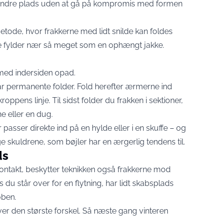
indre plads uden at gå på kompromis med formen
metode, hvor frakkerne med lidt snilde kan foldes
ikke fylder nær så meget som en ophængt jakke.
 med indersiden opad.
går permanente folder. Fold herefter ærmerne ind
oppens linje. Til sidst folder du frakken i sektioner,
e eller en dug.
passer direkte ind på en hylde eller i en skuffe – og
skuldrene, som bøjler har en ærgerlig tendens til.
ds
ontakt, beskytter teknikken også frakkerne mod
s du står over for en flytning, har lidt skabsplads
oben.
er den største forskel. Så næste gang vinteren