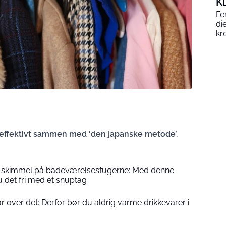
K
Fe
di
kr
seffektivt sammen med ‘den japanske metode’.
sort skimmel på badeværelsesfugerne: Med denne
u det fri med et snuptag
ar over det: Derfor bør du aldrig varme drikkevarer i