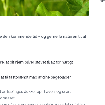
sm
 den kommende tid – og gerne få naturen til at
dre, at dit hjem bliver støvet til alt for hurtigt
r at få fastbrændt mad af dine bageplader
en lillefinger, dukker op i haven, og snart
 græsset.
t tegn på et kommende snegleår, men det er faktisk