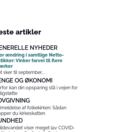
ste artikler
ENERELLE NYHEDER
or ændring i samtlige Netto-
tikker: Vinker farvel til flere
ærker
t sker til september....
ENGE OG ØKONOMI
rfor kan din opsparing stå i vejen for
ligstøtte
OVGIVNING
meldelse af folkekirken: Sådan
opper du kirkeskatten
UNDHED
ildevandet viser meget lav COVID-