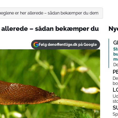
eglene er her allerede – sådan bekæmper du dem
 allerede – sådan bekæmper du
Nye
G
Følg denoffentlige.dk på Google
St
bu
m
De
P
De
bo
L
Ud
st
S
Sp