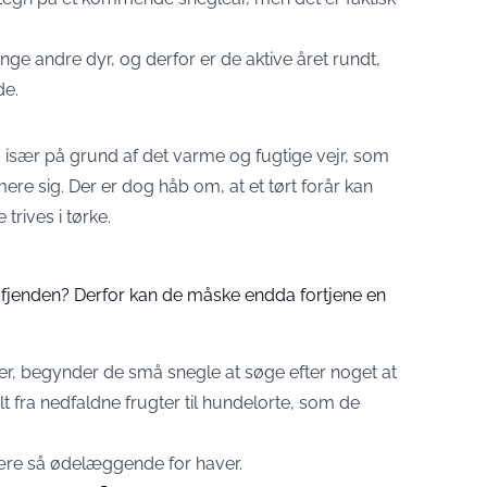
ge andre dyr, og derfor er de aktive året rundt,
de.
e, især på grund af det varme og fugtige vejr, som
ere sig. Der er dog håb om, at et tørt forår kan
trives i tørke.
g fjenden? Derfor kan de måske endda fortjene en
r, begynder de små snegle at søge efter noget at
lt fra nedfaldne frugter til hundelorte, som de
 være så ødelæggende for haver.