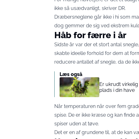
ikke så usædvanligt, skriver
DR
.
Dræbersneglene går ikke i hi som man
dog gemmer de sig ved ekstrem kul
Håb for færre i år
Sidste år var der et stort antal snegl
skabte ideelle forhold for dem at form
reducere antallet af snegle, da de ikke 
Læs også
Er ukrudt virkeli
plads i din have
Når temperaturen når over fem grade
spise. De er ikke kræse og kan finde a
spiser uden at tøve.
Det er en af grundene til, at de kan