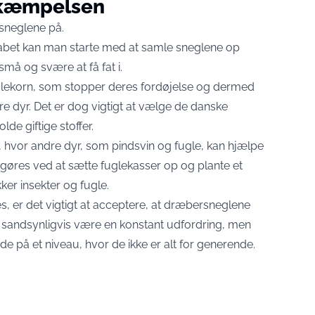
ekæmpelsen
sneglene på.
kabet kan man starte med at samle sneglene op
små og svære at få fat i.
sneglekorn, som stopper deres fordøjelse og dermed
 dyr. Det er dog vigtigt at vælge de danske
de giftige stoffer.
ø, hvor andre dyr, som pindsvin og fugle, kan hjælpe
 gøres ved at sætte fuglekasser op og plante et
kker insekter og fugle.
res, er det vigtigt at acceptere, at dræbersneglene
vil sandsynligvis være en konstant udfordring, men
de på et niveau, hvor de ikke er alt for generende.