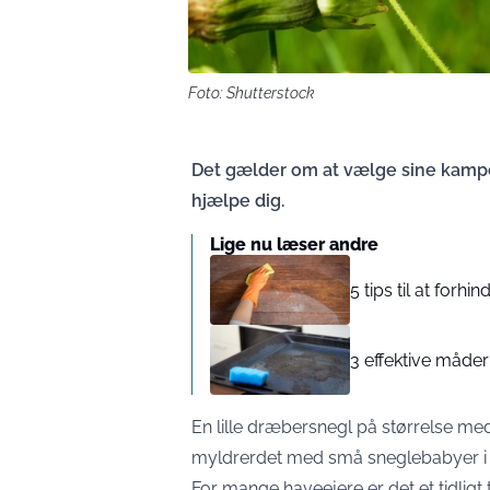
Foto: Shutterstock
Det gælder om at vælge sine kampe
hjælpe dig.
Lige nu læser andre
5 tips til at forhin
3 effektive måde
En lille dræbersnegl på størrelse med 
myldrerdet med små sneglebabyer i
For mange haveejere er det et tidlig