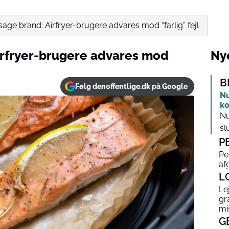
sage brand: Airfryer-brugere advares mod “farlig” fejl
irfryer-brugere advares mod
Nye
B
Følg denoffentlige.dk på Google
Nu
ko
Nu
slu
P
Pe
af
L
Le
gr
mi
G