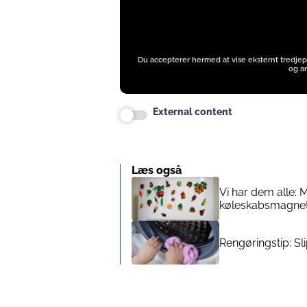
Du accepterer hermed at vise eksternt tredjep
og an
External content
Læs også
Vi har dem alle: 
køleskabsmagne
Rengøringstip: Sl