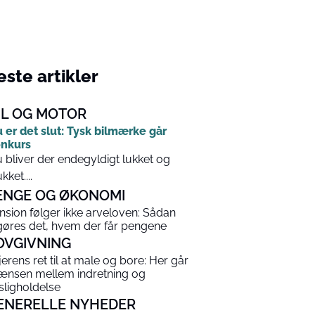
ste artikler
IL OG MOTOR
 er det slut: Tysk bilmærke går
nkurs
 bliver der endegyldigt lukket og
kket....
ENGE OG ØKONOMI
nsion følger ikke arveloven: Sådan
gøres det, hvem der får pengene
OVGIVNING
jerens ret til at male og bore: Her går
ænsen mellem indretning og
sligholdelse
ENERELLE NYHEDER