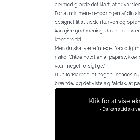
dermed gjorde det klart, at advarslen
For at minimere rengøringen af din ai
designet til at sidde i kurven og opf
kan give god mening, da det kan være
længere tid.
Men du skal være ‘meget forsigtig’ m
risiko. Chloe holdt en af papirstykker o
vær meget forsigtige.”
Hun forklarede, at nogen i hendes hu
brænde, og det viste sig faktisk, at pa
Display
Klik for at vise e
content
from
- Du kan altid aktiv
instagram.com