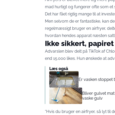
mad hurtigt og fungerer ofte som et 
Det har fået rigtig mange til at inves
Men selvom de er fantastiske, kan de 
regelmæssigt bruger en airfryer, delte
hvordan hendes apparat næsten satte 
Ikke sikkert, papire
Advarslen blev delt på TikTok af Chloe 
end 15.000 likes. Hun ønskede at adva
Læs også
Er vasken stoppet til
Bliver gulvet mat
vaske gulv
“Hvis du bruger en airfryer, så lyt til