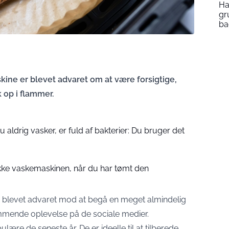
Ha
gr
ba
ne er blevet advaret om at være forsigtige,
 op i flammer.
du aldrig vasker, er fuld af bakterier: Du bruger det
ukke vaskemaskinen, når du har tømt den
er blevet advaret mod at begå en meget almindelig
ræmmende oplevelse på de sociale medier.
ære de seneste år. De er ideelle til at tilberede