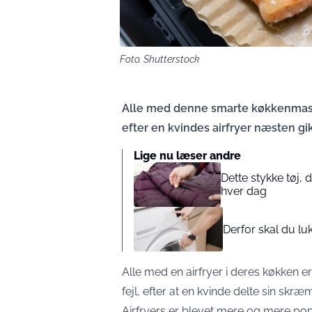
Foto. Shutterstock
Alle med denne smarte køkkenmaski
efter en kvindes airfryer næsten gik
Lige nu læser andre
Dette stykke tøj, 
hver dag
Derfor skal du l
Alle med en airfryer i deres køkken 
fejl, efter at en kvinde delte sin sk
Airfryers er blevet mere og mere popul