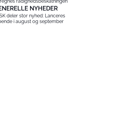
regnes rådighedsbeskatningen
ENERELLE NYHEDER
SK deler stor nyhed: Lanceres
bende i august og september