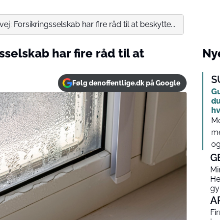
ej: Forsikringsselskab har fire råd til at beskytte...
selskab har fire råd til at
Nye
S
Følg denoffentlige.dk på Google
Gu
du
hv
Me
me
og
G
Mi
He
gy
A
Fi