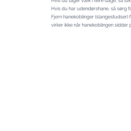
Hvis du tager væk i flere dage, så l
Hvis du har udendørshane, så sørg for
Fjern hanekoblinger (slangestudser) 
virker ikke når hanekoblingen sidder 