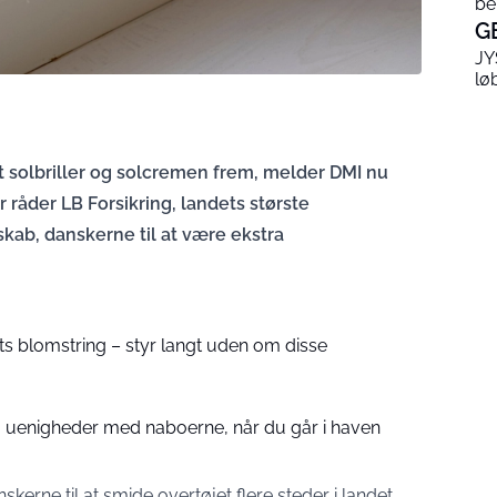
be
G
JY
lø
 solbriller og solcremen frem, melder DMI nu
 råder LB Forsikring, landets største
kab, danskerne til at være ekstra
ts blomstring – styr langt uden om disse
uenigheder med naboerne, når du går i haven
skerne til at smide overtøjet flere steder i landet,