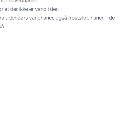
uk for hovedhanen
 at der ikke er vand i den
fra udendørs vandhaner, også frostsikre haner – de
på