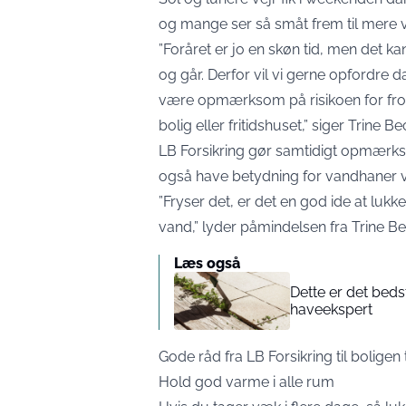
og mange ser så småt frem til mere va
”Foråret er jo en skøn tid, men det k
og går. Derfor vil vi gerne opfordre 
være opmærksom på risikoen for fros
bolig eller fritidshuset,”
siger Trine B
LB Forsikring gør samtidigt opmærkso
også have betydning for vandhaner v
”Fryser det, er det en god ide at luk
vand,” lyder påmindelsen fra Trine 
Læs også
Dette er det beds
haveekspert
Gode råd fra LB Forsikring til boligen t
Hold god varme i alle rum