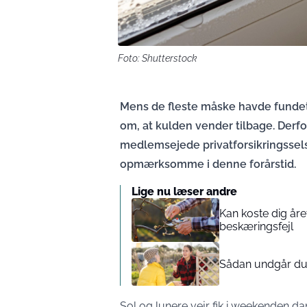
Foto: Shutterstock
Mens de fleste måske havde fundet
om, at kulden vender tilbage. Derfor
medlemsejede privatforsikringssels
opmærksomme i denne forårstid.
Lige nu læser andre
Kan koste dig åre
beskæringsfejl
Sådan undgår du 
Sol og lunere vejr fik i weekenden dan