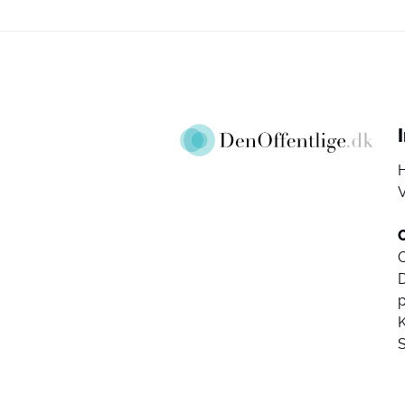
V
D
K