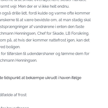
rmt vejr. Men der er vi ikke helt endnu.
an også drille lidt, fordi kulde og varme ofte kommer
danskerne til at være bevidste om, at man stadig skal
tsprængninger af vandrørene i enten den faste
echmann Henningsen, Chef for Skade, LB Forsikring
.
m på, at hvis der kommer nattefrost igen, kan det
ed boligen.
ke for tilførslen til udendørshaner og tømme dem for
Bechmann Henningsen.
te tidspunkt at bekæmpe ukrudt i haven ifølge
ilfælde af frost: