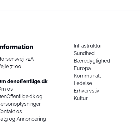
Infrastruktur
Information
Sundhed
Horsensvej 72A
Bæredygtighed
ejle 7100
Europa
Kommunalt
Om denoffentlige.dk
Ledelse
Om os
Erhvervsliv
enOffentlige.dk og
Kultur
personoplysninger
ontakt os
Salg og Annoncering