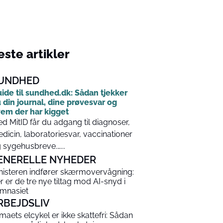
ste artikler
UNDHED
ide til sundhed.dk: Sådan tjekker
 din journal, dine prøvesvar og
em der har kigget
d MitID får du adgang til diagnoser,
dicin, laboratoriesvar, vaccinationer
 sygehusbreve.…...
ENERELLE NYHEDER
nisteren indfører skærmovervågning:
r er de tre nye tiltag mod AI-snyd i
mnasiet
RBEJDSLIV
rmaets elcykel er ikke skattefri: Sådan