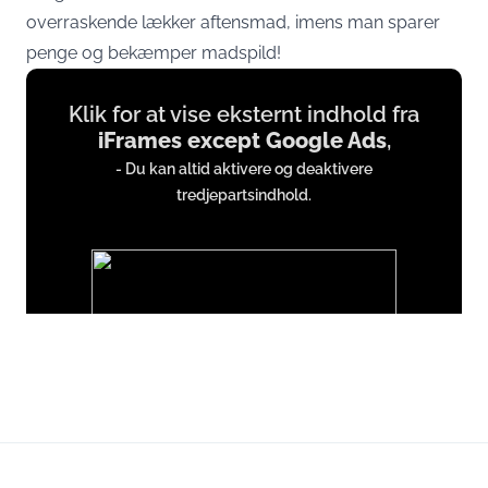
overraskende lækker aftensmad, imens man sparer
penge og bekæmper madspild!
Display
Klik for at vise eksternt indhold fra
content
iFrames except Google Ads
,
from
- Du kan altid aktivere og deaktivere
iFrames
tredjepartsindhold.
except
Google
Ads
Du accepterer hermed at vise eksternt tredjepartsindhold.
Persondata kan blive sendt til udbyderen af indholdet og andre
tredjepartstjenester.