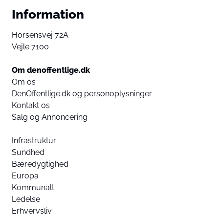
External content
Read more about in our
Information
Privacy statement
Horsensvej 72A
Vejle 7100
Om denoffentlige.dk
Om os
DenOffentlige.dk og personoplysninger
Kontakt os
Salg og Annoncering
Infrastruktur
Sundhed
Bæredygtighed
Europa
Kommunalt
Ledelse
Erhvervsliv