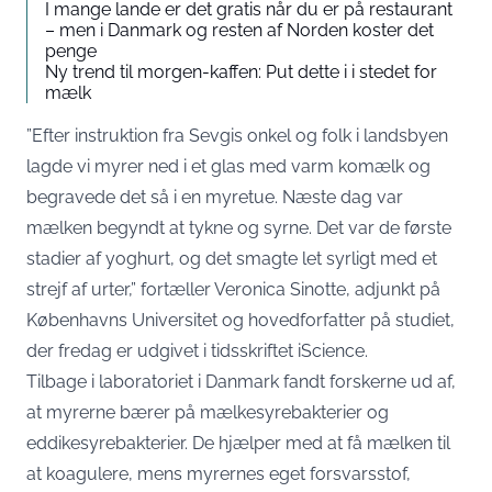
I mange lande er det gratis når du er på restaurant
– men i Danmark og resten af Norden koster det
penge
Ny trend til morgen-kaffen: Put dette i i stedet for
mælk
”Efter instruktion fra Sevgis onkel og folk i landsbyen
lagde vi myrer ned i et glas med varm komælk og
begravede det så i en myretue. Næste dag var
mælken begyndt at tykne og syrne. Det var de første
stadier af yoghurt, og det smagte let syrligt med et
strejf af urter,” fortæller Veronica Sinotte, adjunkt på
Københavns Universitet og hovedforfatter på
studiet
,
der fredag er udgivet i tidsskriftet iScience.
Tilbage i laboratoriet i Danmark fandt forskerne ud af,
at myrerne bærer på mælkesyrebakterier og
eddikesyrebakterier. De hjælper med at få mælken til
at koagulere, mens myrernes eget forsvarsstof,