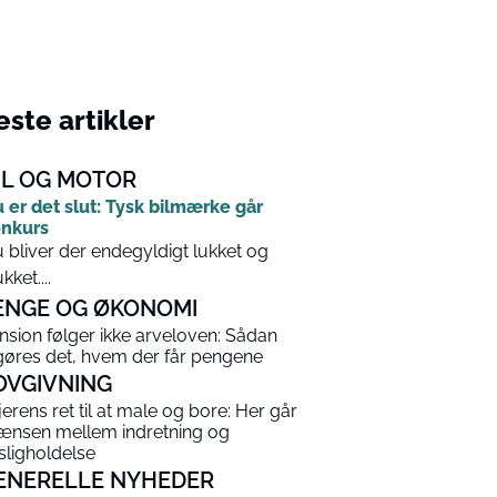
ste artikler
IL OG MOTOR
 er det slut: Tysk bilmærke går
nkurs
 bliver der endegyldigt lukket og
kket....
ENGE OG ØKONOMI
nsion følger ikke arveloven: Sådan
gøres det, hvem der får pengene
OVGIVNING
jerens ret til at male og bore: Her går
ænsen mellem indretning og
sligholdelse
ENERELLE NYHEDER