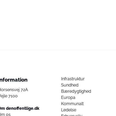
Infrastruktur
Information
Sundhed
Horsensvej 72A
Bæredygtighed
ejle 7100
Europa
Kommunalt
Om denoffentlige.dk
Ledelse
Om os