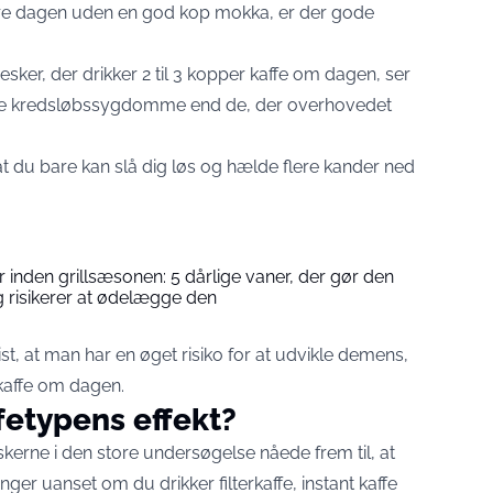
lare dagen uden en god kop mokka, er der gode
sker, der drikker 2 til 3 kopper kaffe om dagen,
ser
ærre kredsløbssygdomme end de, der overhovedet
 du bare kan slå dig løs og hælde flere kander ned
 inden grillsæsonen: 5 dårlige vaner, der gør den
g risikerer at ødelægge den
st, at man har en øget risiko for at udvikle demens,
 kaffe om dagen
.
ffetypens effekt?
skerne i den store undersøgelse nåede frem til, at
er uanset om du drikker filterkaffe, instant kaffe