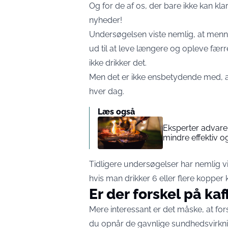
Og for de af os, der bare ikke kan k
nyheder!
Undersøgelsen viste nemlig, at menne
ud til at leve længere og opleve f
ikke drikker det
.
Men det er ikke ensbetydende med, at
hver dag.
Læs også
Eksperter advarer
mindre effektiv o
Tidligere undersøgelser har nemlig vi
hvis man drikker 6 eller flere kopper
Er der forskel på ka
Mere interessant er det måske, at for
du opnår de gavnlige sundhedsvirkning