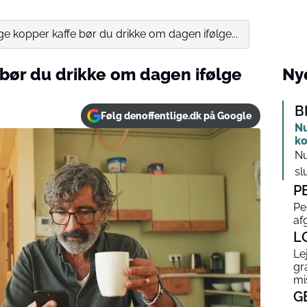
e kopper kaffe bør du drikke om dagen ifølge...
bør du drikke om dagen ifølge
Nye
B
Følg denoffentlige.dk på Google
Nu
ko
Nu
slu
P
Pe
af
L
Le
gr
mi
G