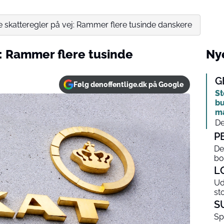
 skatteregler på vej: Rammer flere tusinde danskere
j: Rammer flere tusinde
Nye
G
Følg denoffentlige.dk på Google
St
bu
m
De
P
De
bo
L
Ud
st
S
Sp