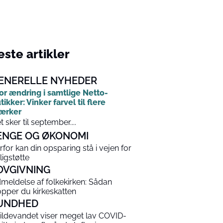
ste artikler
ENERELLE NYHEDER
or ændring i samtlige Netto-
tikker: Vinker farvel til flere
ærker
t sker til september....
ENGE OG ØKONOMI
rfor kan din opsparing stå i vejen for
ligstøtte
OVGIVNING
meldelse af folkekirken: Sådan
opper du kirkeskatten
UNDHED
ildevandet viser meget lav COVID-