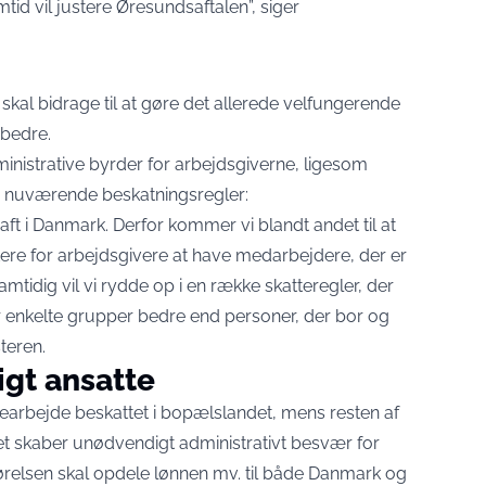
tid vil justere Øresundsaftalen”,
siger
 skal bidrage til at gøre det allerede velfungerende
bedre.
inistrative byrder for arbejdsgiverne, ligesom
de nuværende beskatningsregler:
aft i Danmark. Derfor kommer vi blandt andet til at
tere for arbejdsgivere at have medarbejdere, der er
mtidig vil vi rydde op i en række skatteregler, der
r enkelte grupper bedre end personer, der bor og
teren.
igt ansatte
mearbejde beskattet i bopælslandet, mens resten af
Det skaber unødvendigt administrativt besvær for
gørelsen skal opdele lønnen mv. til både Danmark og