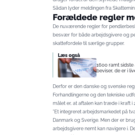
Sådan lyder meldingen fra Skatteminis
Forældede regler m
De nuværende regler for pendlerbesk
besvær for både arbejdsgivere og pen
skattefordele til særlige grupper.
Læs også
1600 ramt sidste å
beviser, de er i liv
Derfor er den danske og svenske reg
Forhandlingerne og den tekniske udfo
målet er, at aftalen kan træde i kraft i
”Et integreret arbejdsmarkedet på tvæ
Danmark og Sverige. Men der er brug
arbejdsgivere nemt kan navigere i. D