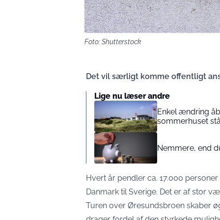
Foto: Shutterstock
Det vil særligt komme offentligt ans
Lige nu læser andre
Enkel ændring åb
sommerhuset stå
Nemmere, end du 
Hvert år pendler ca. 17.000 personer 
Danmark til Sverige. Det er af stor v
Turen over Øresundsbroen skaber øg
drager fordel af den styrkede mulighed