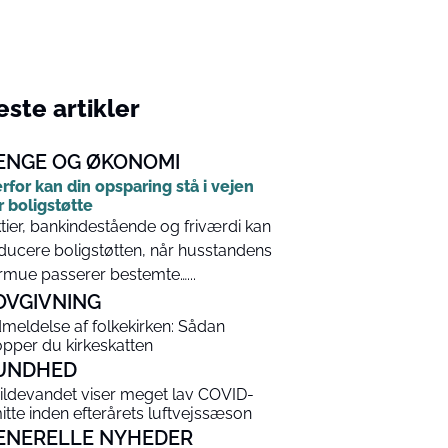
ste artikler
ENGE OG ØKONOMI
rfor kan din opsparing stå i vejen
r boligstøtte
tier, bankindestående og friværdi kan
ducere boligstøtten, når husstandens
rmue passerer bestemte…...
OVGIVNING
meldelse af folkekirken: Sådan
opper du kirkeskatten
UNDHED
ildevandet viser meget lav COVID-
itte inden efterårets luftvejssæson
ENERELLE NYHEDER