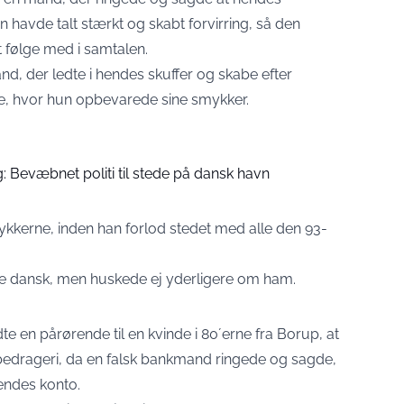
havde talt stærkt og skabt forvirring, så den
 følge med i samtalen.
d, der ledte i hendes skuffer og skabe efter
ige, hvor hun opbevarede sine smykker.
: Bevæbnet politi til stede på dansk havn
erne, inden han forlod stedet med alle den 93-
te dansk, men huskede ej yderligere om ham.
dte en pårørende til en kvinde i 80´erne fra Borup, at
r bedrageri, da en falsk bankmand ringede og sagde,
endes konto.