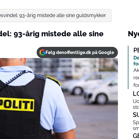
resvindel: 93-årig mistede alle sine guldsmykker
del: 93-årig mistede alle sine
Nye
P
Følg denoffentlige.dk på Google
De
fo
Ak
re
fo
L
Ud
st
S
Sp
sm
G