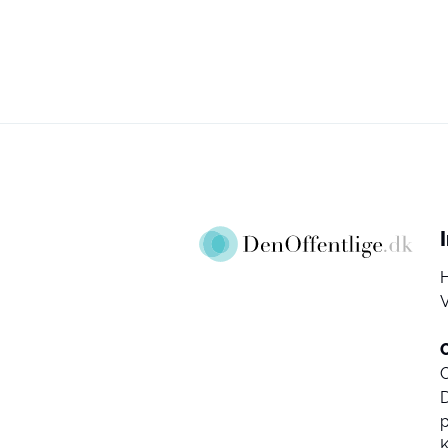
V
D
K