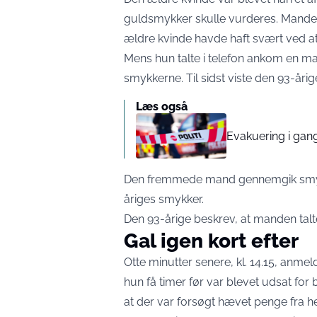
guldsmykker skulle vurderes. Manden 
ældre kvinde havde haft svært ved at
Mens hun talte i telefon ankom en man
smykkerne. Til sidst viste den 93-år
Læs også
Evakuering i gang
Den fremmede mand gennemgik smykk
åriges smykker.
Den 93-årige beskrev, at manden tal
Gal igen kort efter
Otte minutter senere, kl. 14.15, anmel
hun få timer før var blevet udsat fo
at der var forsøgt hævet penge fra h