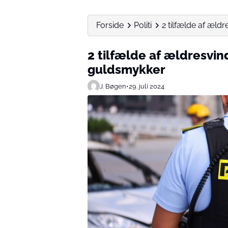
Forside
Politi
2 tilfælde af æld
2 tilfælde af ældresvin
guldsmykker
J. Bøgen
•
29. juli 2024