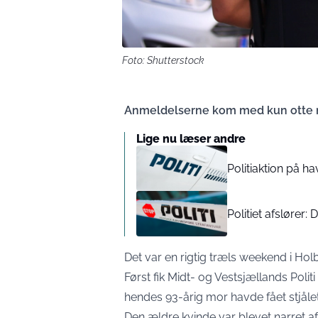
Foto: Shutterstock
Anmeldelserne kom med kun otte 
Lige nu læser andre
Politiaktion på h
Politiet afslører:
Det var en rigtig træls weekend i Ho
Først fik
Midt- og Vestsjællands Politi
hendes 93-årig mor havde fået stjålet
Den ældre kvinde var blevet narret 