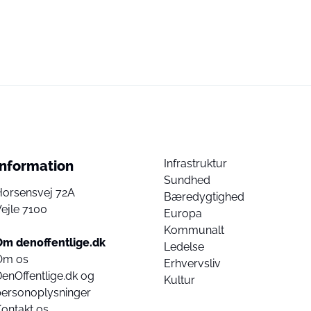
Infrastruktur
Information
Sundhed
Horsensvej 72A
Bæredygtighed
ejle 7100
Europa
Kommunalt
Om denoffentlige.dk
Ledelse
Om os
Erhvervsliv
enOffentlige.dk og
Kultur
personoplysninger
ontakt os