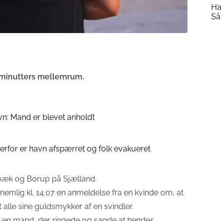
Ha
Så
minutters mellemrum.
avn: Mand er blevet anholdt
 Derfor er havn afspærret og folk evakueret
lbæk og Borup på Sjælland.
nemlig kl. 14.07 en anmeldelse fra en kvinde om, at
 alle sine guldsmykker af en svindler.
af en mand, der ringede og sagde at hendes