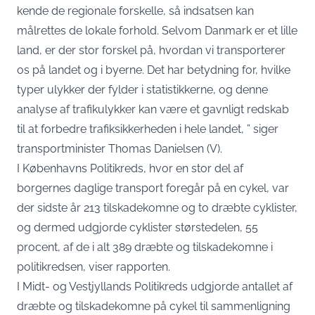
kende de regionale forskelle, så indsatsen kan
målrettes de lokale forhold. Selvom Danmark er et lille
land, er der stor forskel på, hvordan vi transporterer
os på landet og i byerne. Det har betydning for, hvilke
typer ulykker der fylder i statistikkerne, og denne
analyse af trafikulykker kan være et gavnligt redskab
til at forbedre trafiksikkerheden i hele landet, ”
siger
transportminister Thomas Danielsen (V)
.
I Københavns Politikreds, hvor en stor del af
borgernes daglige transport foregår på en cykel, var
der sidste år 213 tilskadekomne og to dræbte cyklister,
og dermed udgjorde cyklister størstedelen, 55
procent, af de i alt 389 dræbte og tilskadekomne i
politikredsen, viser rapporten.
I Midt- og Vestjyllands Politikreds udgjorde antallet af
dræbte og tilskadekomne på cykel til sammenligning