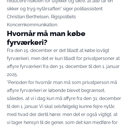
reducere risikoen for ulykker og sikre, at alle får en
sikker og tryg nytårsaften”
siger politiassistent
Christian Berthelsen, Rigspolitiets
Koncernkommunikation
.
Hvornår må man købe
fyrværkeri?
Fra den 15. december er det tilladt at købe lovligt
fyrværkeri, men det er kun tilladt for privatpersoner at
affyre fyrværkeri fra den 31. december til den 1. januar
2025.
“Perioden for hvornår man må som privatperson må
affyre fyrværkeri er løbende blevet begrænset,
således, at vi i dag kun må affyre fra den 31. december
til den 1. januar. Vi skal selvfølgelig kunne fejre nytår,
med hvad der dertil hører, men det er også vigtigt, at
vi tager hensyn til de gener, som det kan medføre for