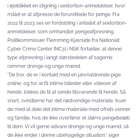
i øjeblikket en stigning i sextortion-anmeldelser, hvor
målet er at afpresse de forurettede for penge. Fra
2022 til 2023 ses en fordobling i antallet af sextortion-
anmeldelser, som omhandler pengeafpresning.
Politikommissær Flemming Kjærside fra Nationalt
Cyber Crime Center (NC3) i NSK fortæller, at denne
type afpresning i langt størstedelen af sagerne
rammer drenge og unge mænd.
”De tror, de er i kontakt med en jævnaldrende pige
online, og for at få intime billeder eller videoer af
hende, lokkes de til at sende tilsvarende til hende. Så
snart, svindlerne har det nødvendige materiale, truer
de med at dele det intime materiale med ofrets venner
og familie, hvis de ikke overfører et større pengebeløb
til dem. Vi vil gerne advare drenge og unge mænd, så
de ikke ender i denne ubehagelige situation,” siger