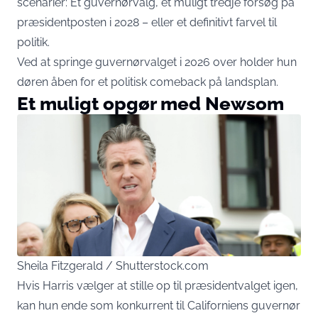
scenarier: Et guvernørvalg, et muligt tredje forsøg på
præsidentposten i 2028 – eller et definitivt farvel til
politik.
Ved at springe guvernørvalget i 2026 over holder hun
døren åben for et politisk comeback på landsplan.
Et muligt opgør med Newsom
Sheila Fitzgerald / Shutterstock.com
Hvis Harris vælger at stille op til præsidentvalget igen,
kan hun ende som konkurrent til Californiens guvernør