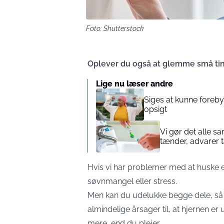
Foto: Shutterstock
Oplever du også at glemme små ti
Lige nu læser andre
Siges at kunne foreb
opsigt
Vi gør det alle sa
tænder, advarer
Hvis vi har problemer med at huske el
søvnmangel eller stress.
Men kan du udelukke begge dele, så
almindelige årsager til, at hjernen e
mere, end du plejer.