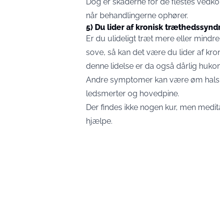
Dog er skaderne for de flestes vedko
når behandlingerne ophører.
5) Du lider af kronisk træthedssyn
Er du ulideligt træt mere eller mindre
sove, så kan det være du lider af k
denne lidelse er da også dårlig huko
Andre symptomer kan være øm hals,
ledsmerter og hovedpine.
Der findes ikke nogen kur, men medi
hjælpe.