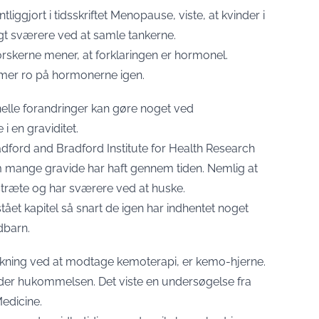
liggjort i tidsskriftet Menopause, viste, at kvinder i
t sværere ved at samle tankerne.
orskerne mener, at forklaringen er hormonel.
mmer ro på hormonerne igen.
le forandringer kan gøre noget ved
 en graviditet.
adford and Bradford Institute for Health Research
 mange gravide har haft gennem tiden. Nemlig at
istræte og har sværere ved at huske.
stået kapitel så snart de igen har indhentet noget
dbarn.
rkning ved at modtage kemoterapi, er kemo-hjerne.
der hukommelsen. Det viste en undersøgelse fra
Medicine.