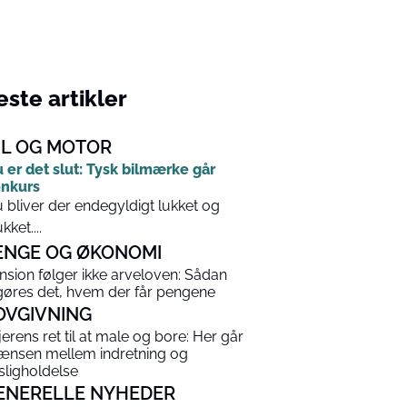
ste artikler
IL OG MOTOR
 er det slut: Tysk bilmærke går
nkurs
 bliver der endegyldigt lukket og
kket....
ENGE OG ØKONOMI
nsion følger ikke arveloven: Sådan
gøres det, hvem der får pengene
OVGIVNING
jerens ret til at male og bore: Her går
ænsen mellem indretning og
sligholdelse
ENERELLE NYHEDER