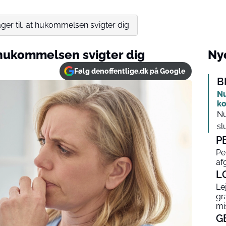
ger til, at hukommelsen svigter dig
t hukommelsen svigter dig
Nye
Følg denoffentlige.dk på Google
B
Nu
ko
Nu
slu
P
Pe
af
L
Le
gr
mi
G