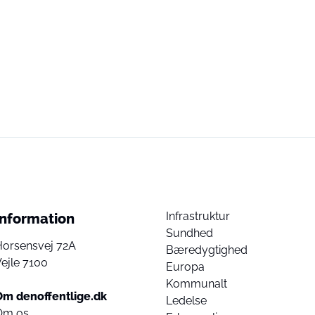
Infrastruktur
Information
Sundhed
Horsensvej 72A
Bæredygtighed
ejle 7100
Europa
Kommunalt
Om denoffentlige.dk
Ledelse
Om os