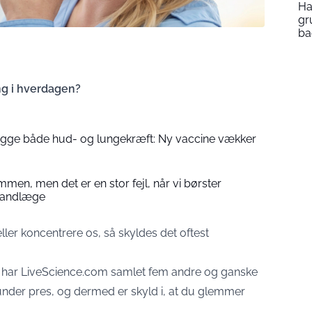
Ha
gr
ba
ng i hverdagen?
ygge både hud- og lungekræft: Ny vaccine vækker
mmen, men det er en stor fejl, når vi børster
 tandlæge
ler koncentrere os, så skyldes det oftest
 har LiveScience.com samlet fem andre og ganske
r under pres, og dermed er skyld i, at du glemmer