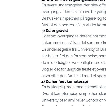
En nyere undersøgelse, der blev offent
overgangsalderen kan have betydelig
De husker simpelthen dårligere, og f
Dvs. at den bedres, så snart der ko
3) Du er gravid
Ligesom overgangsalderens hormonel
hukommelsen, så kan det samme ske i
En undersøgelse fra University of Br
har bekræftet den fornemmelse, som
de midlertidigt er væsentligt mere d
Dog er det for langt de fleste et over
søvn efter den første tid med et spæ
4) Du har fået kemoterapi
En beklagelig, men meget kendt bivi
Dvs. at kemoterapien simpelthen ska
University of Miami Miller School of 