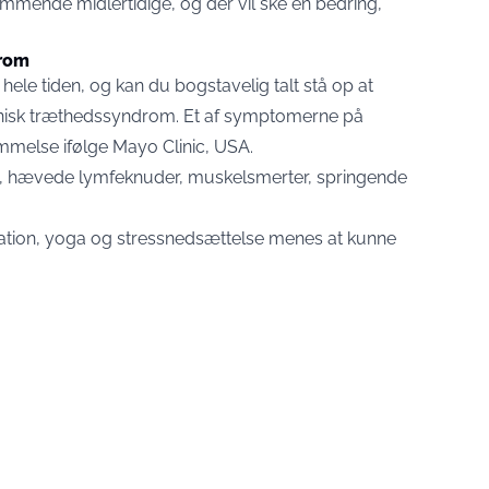
mmende midlertidige, og der vil ske en bedring,
drom
 hele tiden, og kan du bogstavelig talt stå op at
ronisk træthedssyndrom. Et af symptomerne på
mmelse ifølge Mayo Clinic, USA.
 hævede lymfeknuder, muskelsmerter, springende
tation, yoga og stressnedsættelse menes at kunne