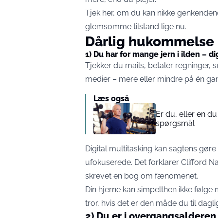
Tjek her, om du kan nikke genkendende 
glemsomme tilstand lige nu.
Dårlig hukommelse
1) Du har for mange jern i ilden – dig
Tjekker du mails, betaler regninger, su
medier – mere eller mindre på én ga
Læs også
Er du, eller en du
spørgsmål
Digital multitasking kan sagtens gør
ufokuserede. Det forklarer Clifford 
skrevet en bog om fænomenet.
Din hjerne kan simpelthen ikke følge 
tror, hvis det er den måde du til dag
2) Du er i overgangsalderen