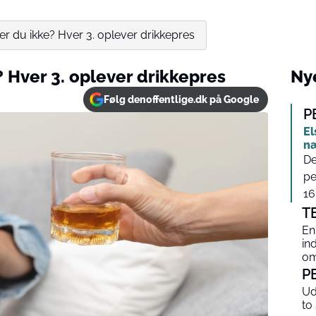
er du ikke? Hver 3. oplever drikkepres
? Hver 3. oplever drikkepres
Nye
Følg denoffentlige.dk på Google
P
El
næ
De
pe
16,
T
En
in
om
P
Ud
to