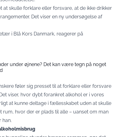
at skulle forklare eller forsvare, at de ikke drikker
 arrangementer. Det viser en ny undersøgelse af
tær i Blå Kors Danmark, reagerer på
der under øjnene? Det kan være tegn på noget
ed
re føler sig presset til at forklare eller forsvare
Det viser, hvor dybt forankret alkohol er i vores
rligt at kunne deltage i fællesskabet uden at skulle
 et rum, hvor der er plads til alle – uanset om man
r han.
alkoholmisbrug