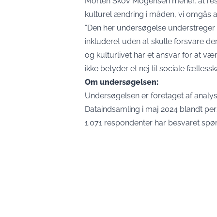
Morten Skov Mogensen mener, at resu
kulturel ændring i måden, vi omgås a
”Den her undersøgelse understreger b
inkluderet uden at skulle forsvare de
og kulturlivet har et ansvar for at vær
ikke betyder et nej til sociale fællessk
Om undersøgelsen:
Undersøgelsen er foretaget af analys
Dataindsamling i maj 2024 blandt per
1.071 respondenter har besvaret s