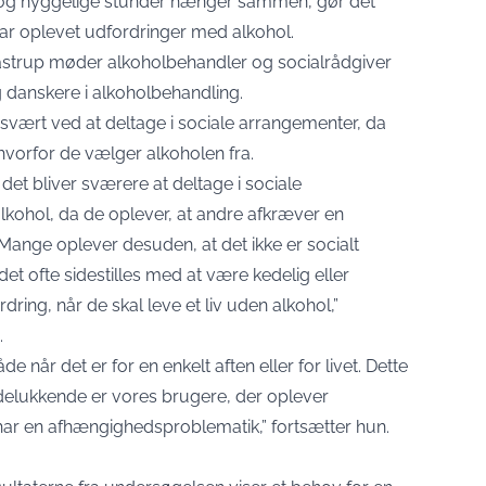
r og hyggelige stunder hænger sammen, gør det
ar oplevet udfordringer med alkohol.
astrup møder alkoholbehandler og socialrådgiver
danskere i alkoholbehandling.
 svært ved at deltage i sociale arrangementer, da
, hvorfor de vælger alkoholen fra.
t det bliver sværere at deltage i sociale
lkohol, da de oplever, at andre afkræver en
. Mange oplever desuden, at det ikke er socialt
 det ofte sidestilles med at være kedelig eller
dring, når de skal leve et liv uden alkohol,”
.
åde når det er for en enkelt aften eller for livet. Dette
 udelukkende er vores brugere, der oplever
ar en afhængighedsproblematik,” fortsætter hun.