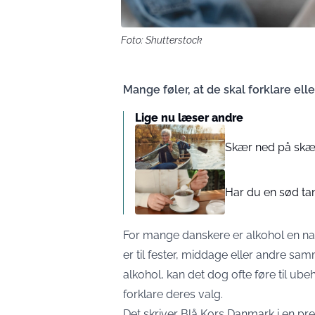
Foto: Shutterstock
Mange føler, at de skal forklare elle
Lige nu læser andre
Skær ned på skærm
Har du en sød tan
For mange danskere er alkohol en nat
er til fester, middage eller andre sa
alkohol, kan det dog ofte føre til ubeh
forklare deres valg.
Det skriver Blå Kors Danmark i en p