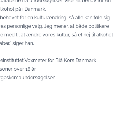
ltaterne fra undersøgelsen viser et behov for en
lkohol på i Danmark.
ehovet for en kulturændring, så alle kan føle sig
res personlige valg. Jeg mener, at både politikere
e med til at ændre vores kultur, så et nej til alkohol
aber,” siger han.
einstituttet Voxmeter for Blå Kors Danmark
soner over 18 år
pørgeskemaundersøgelsen