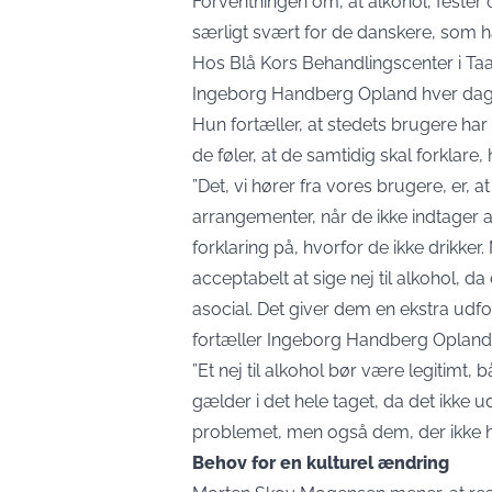
Forventningen om, at alkohol, feste
særligt svært for de danskere, som h
Hos Blå Kors Behandlingscenter i Ta
Ingeborg Handberg Opland hver dag 
Hun fortæller, at stedets brugere har
de føler, at de samtidig skal forklare
”Det, vi hører fra vores brugere, er, a
arrangementer, når de ikke indtager a
forklaring på, hvorfor de ikke drikker
acceptabelt at sige nej til alkohol, da
asocial. Det giver dem en ekstra udfor
fortæller Ingeborg Handberg Opland
”Et nej til alkohol bør være legitimt, b
gælder i det hele taget, da det ikke
problemet, men også dem, der ikke h
Behov for en kulturel ændring