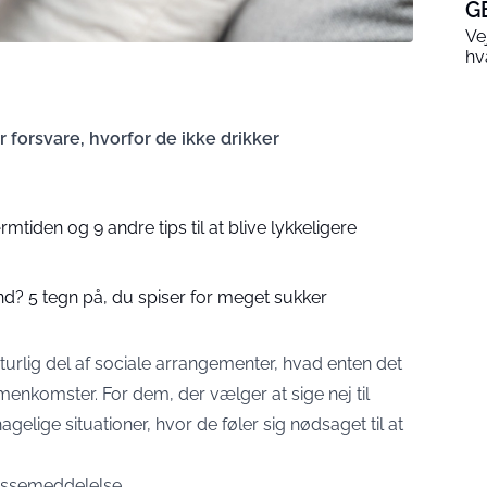
G
Ve
hv
r forsvare, hvorfor de ikke drikker
tiden og 9 andre tips til at blive lykkeligere
d? 5 tegn på, du spiser for meget sukker
urlig del af sociale arrangementer, hvad enten det
mmenkomster. For dem, der vælger at sige nej til
agelige situationer, hvor de føler sig nødsaget til at
ressemeddelelse
.