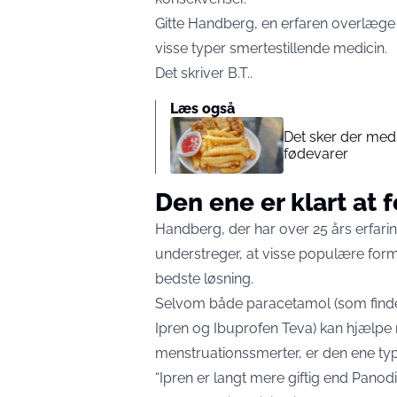
Gitte Handberg, en erfaren overlæge
visse typer smertestillende medicin.
Det skriver
B.T.
.
Læs også
Det sker der med 
fødevarer
Den ene er klart at 
Handberg, der har over 25 års erfarin
understreger, at visse populære forme
bedste løsning.
Selvom både paracetamol (som findes
Ipren og Ibuprofen Teva) kan hjælpe 
menstruationssmerter, er den ene ty
“Ipren er langt mere giftig end Panodil