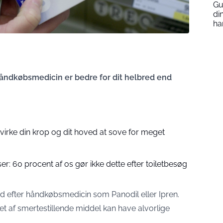
Gu
di
ha
åndkøbsmedicin er bedre for dit helbred end
irke din krop og dit hoved at sove for meget
r: 60 procent af os gør ikke dette efter toiletbesøg
ud efter håndkøbsmedicin som Panodil eller Ipren.
et af smertestillende middel kan have alvorlige