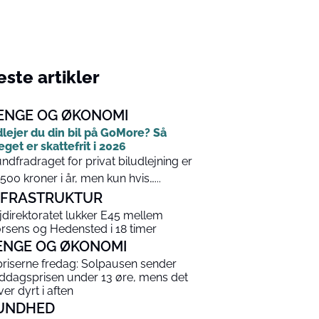
ste artikler
ENGE OG ØKONOMI
lejer du din bil på GoMore? Så
get er skattefrit i 2026
ndfradraget for privat biludlejning er
.500 kroner i år, men kun hvis…...
NFRASTRUKTUR
jdirektoratet lukker E45 mellem
rsens og Hedensted i 18 timer
ENGE OG ØKONOMI
priserne fredag: Solpausen sender
ddagsprisen under 13 øre, mens det
ver dyrt i aften
UNDHED