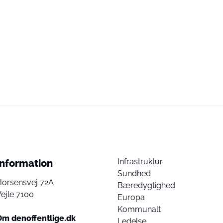
Infrastruktur
Information
Sundhed
Horsensvej 72A
Bæredygtighed
ejle 7100
Europa
Kommunalt
Om denoffentlige.dk
Ledelse