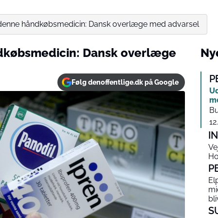
denne håndkøbsmedicin: Dansk overlæge med advarsel
dkøbsmedicin: Dansk overlæge
Nye
P
Følg denoffentlige.dk på Google
Ud
me
Bu
12
I
Ve
Ho
P
El
mi
bli
S