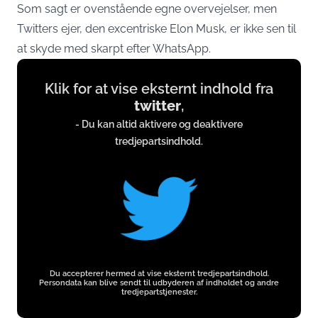
Som sagt er ovenstående egne overvejelser, men
Twitters ejer, den excentriske Elon Musk, er ikke sen til
at skyde med skarpt efter WhatsApp.
Display
Klik for at vise eksternt indhold fra
content
twitter
,
from
- Du kan altid aktivere og deaktivere
twitter.com
tredjepartsindhold.
Du accepterer hermed at vise eksternt tredjepartsindhold.
Persondata kan blive sendt til udbyderen af indholdet og andre
tredjepartstjenester.