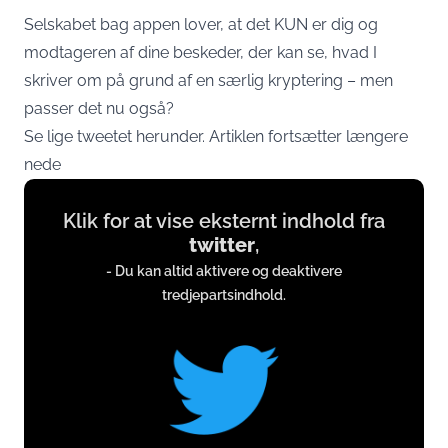
Selskabet bag appen lover, at det KUN er dig og
modtageren af dine beskeder, der kan se, hvad I
skriver om på grund af en særlig kryptering – men
passer det nu også?
Se lige tweetet herunder. Artiklen fortsætter længere
nede
Display
Klik for at vise eksternt indhold fra
content
twitter
,
from
- Du kan altid aktivere og deaktivere
twitter.com
tredjepartsindhold.