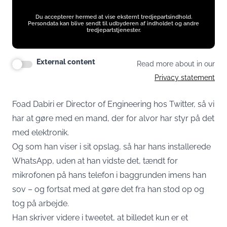
Du accepterer hermed at vise eksternt tredjepartsindhold.
Persondata kan blive sendt til udbyderen af indholdet og andre
tredjepartstjenester.
External content
Read more about in our
Privacy statement
Foad Dabiri er Director of Engineering hos Twitter, så vi
har at gøre med en mand, der for alvor har styr på det
med elektronik.
Og som han viser i sit opslag, så har hans installerede
WhatsApp, uden at han vidste det, tændt for
mikrofonen på hans telefon i baggrunden imens han
sov – og fortsat med at gøre det fra han stod op og
tog på arbejde.
Han skriver videre i tweetet, at billedet kun er et