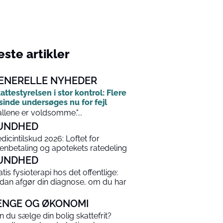
ste artikler
ENERELLE NYHEDER
attestyrelsen i stor kontrol: Flere
sinde undersøges nu for fejl
allene er voldsomme."...
UNDHED
dicintilskud 2026: Loftet for
enbetaling og apotekets ratedeling
UNDHED
atis fysioterapi hos det offentlige:
dan afgør din diagnose, om du har
ENGE OG ØKONOMI
n du sælge din bolig skattefrit?