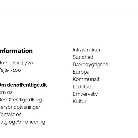
Infrastruktur
Information
Sundhed
Horsensvej 72A
Bæredygtighed
ejle 7100
Europa
Kommunalt
Om denoffentlige.dk
Ledelse
Om os
Erhvervsliv
enOffentlige.dk og
Kultur
personoplysninger
ontakt os
Salg og Annoncering