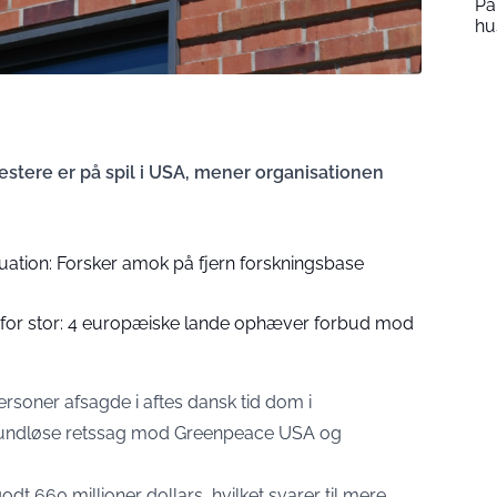
Pa
hu
testere er på spil i USA, mener organisationen
tion: Forsker amok på fjern forskningsbase
t for stor: 4 europæiske lande ophæver forbud mod
ersoner afsagde i aftes dansk tid dom i
grundløse retssag mod Greenpeace USA og
t 660 millioner dollars, hvilket svarer til mere