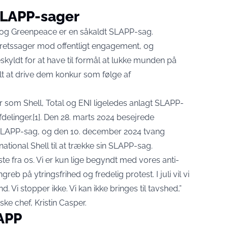
SLAPP-sager
og Greenpeace er en såkaldt SLAPP-sag.
 retssager mod offentligt engagement, og
kyldt for at have til formål at lukke munden på
lt at drive dem konkur som følge af
er som Shell, Total og ENI ligeledes anlagt SLAPP-
elinger.[1]. Den 28. marts 2024 besejrede
 SLAPP-sag, og den 10. december 2024 tvang
tional Shell til at trække sin SLAPP-sag.
ste fra os. Vi er kun lige begyndt med vores anti-
 på ytringsfrihed og fredelig protest. I juli vil vi
. Vi stopper ikke. Vi kan ikke bringes til tavshed,”
ske chef, Kristin Casper.
APP