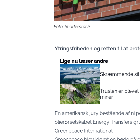
Foto: Shutterstock
Ytringsfriheden og retten til at pro
Lige nu læser andre
Skræmmende situa
Truslen er bleve
miner
En amerikansk jury bestående af ni p
olierørselskabet Energy Transfers 
Greenpeace International.
Greenpeace blev idømt en bøde på god