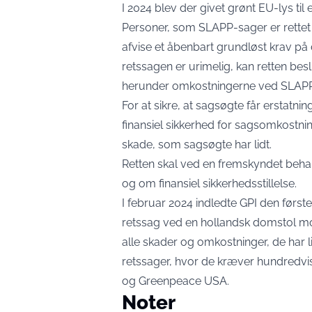
I 2024 blev der givet grønt EU-lys ti
Personer, som SLAPP-sager er rettet
afvise et åbenbart grundløst krav på de
retssagen er urimelig, kan retten be
herunder omkostningerne ved SLAPP-
For at sikre, at sagsøgte får erstatni
finansiel sikkerhed for sagsomkostning
skade, som sagsøgte har lidt.
Retten skal ved en fremskyndet behand
og om finansiel sikkerhedsstillelse.
I februar 2024 indledte GPI den først
retssag ved en hollandsk domstol mod
alle skader og omkostninger, de har 
retssager, hvor de kræver hundredvis 
og Greenpeace USA.
Noter