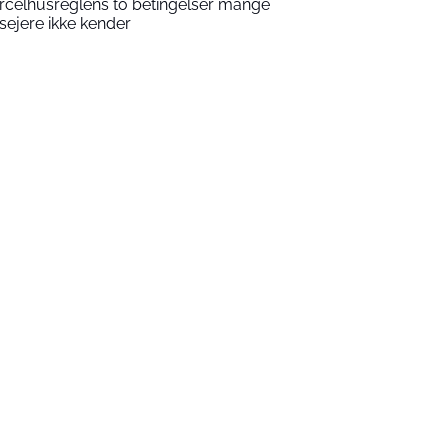
rcelhusreglens to betingelser mange
sejere ikke kender