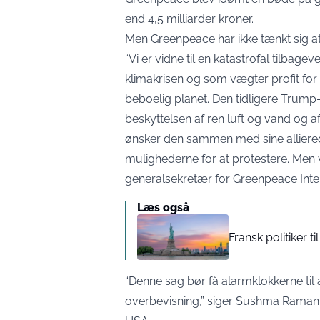
end 4,5 milliarder kroner.
Men Greenpeace har ikke tænkt sig at
“Vi er vidne til en katastrofal tilbag
klimakrisen og som vægter profit for
beboelig planet. Den tidligere Trump-
beskyttelsen af ren luft og vand og a
ønsker den sammen med sine alliered
mulighederne for at protestere. Men vi
generalsekretær for Greenpeace Inte
Læs også
Fransk politiker t
“Denne sag bør få alarmklokkerne til a
overbevisning,”
siger Sushma Raman, 