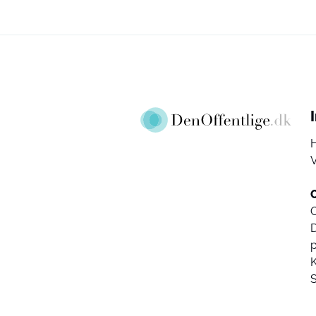
V
D
K