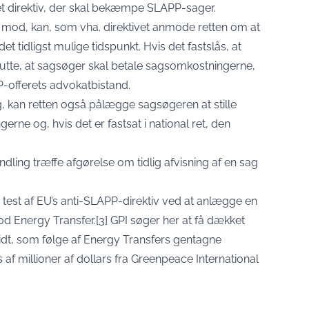
l et direktiv, der skal bekæmpe SLAPP-sager
.
 mod, kan, som vha. direktivet anmode retten om at
t tidligst mulige tidspunkt. Hvis det fastslås, at
slutte, at sagsøger skal betale sagsomkostningerne,
offerets advokatbistand.
ng, kan retten også pålægge sagsøgeren at stille
erne og, hvis det er fastsat i national ret, den
ling træffe afgørelse om tidlig afvisning af en sag
e test af EU’s anti-SLAPP-direktiv ved at anlægge en
 Energy Transfer.[3] GPI søger her at få dækket
lidt, som følge af Energy Transfers gentagne
af millioner af dollars fra Greenpeace International