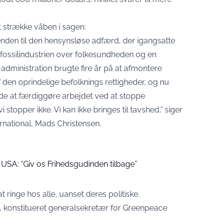
 strække våben i sagen:
evenden til den hensynsløse adfærd, der igangsatte
 fossilindustrien over folkesundheden og en
administration brugte fire år på at afmontere
f den oprindelige befolknings rettigheder, og nu
e at færdiggøre arbejdet ved at stoppe
 stopper ikke. Vi kan ikke bringes til tavshed,”
siger
rnational, Mads Christensen
.
il USA: “Giv os Frihedsgudinden tilbage”
t ringe hos alle, uanset deres politiske
konstitueret generalsekretær for Greenpeace