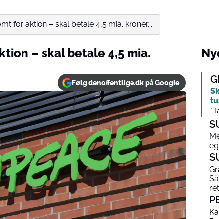
 for aktion – skal betale 4,5 mia. kroner...
ion – skal betale 4,5 mia.
Nye
G
Følg denoffentlige.dk på Google
Sk
tu
"T
S
Me
eg
S
Gr
Så
ret
P
Ka