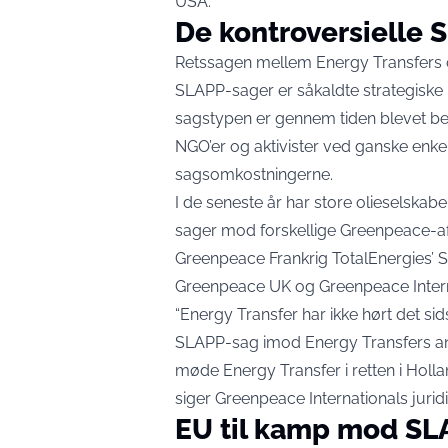
USA
.
De kontroversielle 
Retssagen mellem Energy Transfers 
SLAPP-sager er såkaldte strategiske
sagstypen er gennem tiden blevet bes
NGO’er og aktivister ved ganske enke
sagsomkostningerne.
I de seneste år har store olieselskab
sager mod forskellige Greenpeace-afd
Greenpeace Frankrig TotalEnergies’
Greenpeace UK og Greenpeace Interna
“Energy Transfer har ikke hørt det sid
SLAPP-sag imod Energy Transfers angreb
møde Energy Transfer i retten i Holland
siger Greenpeace Internationals juridi
EU til kamp mod SL