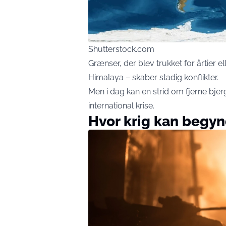
Shutterstock.com
Grænser, der blev trukket for årtier e
Himalaya – skaber stadig konflikter.
Men i dag kan en strid om fjerne bjer
international krise.
Hvor krig kan begy