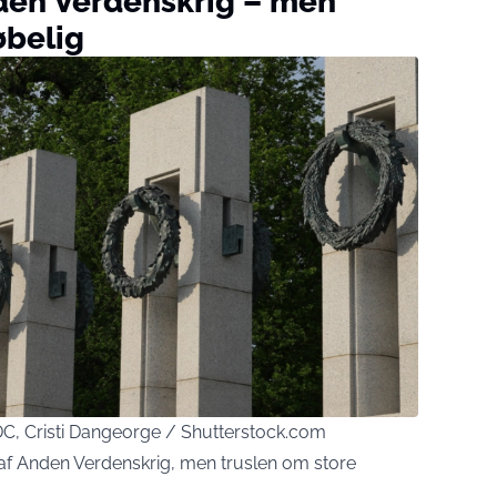
nden Verdenskrig – men
øbelig
C, Cristi Dangeorge / Shutterstock.com
n af Anden Verdenskrig, men truslen om store