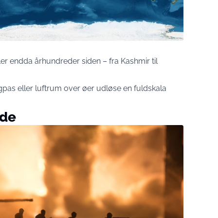
ller endda århundreder siden – fra Kashmir til
gpas eller luftrum over øer udløse en fuldskala
nde