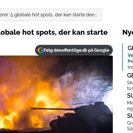
erer: 5 globale hot spots, der kan starte den...
lobale hot spots, der kan starte
Nye
G
Følg denoffentlige.dk på Google
Ve
hv
In
G
Sk
tu
S
Me
eg
S
Gr
Så