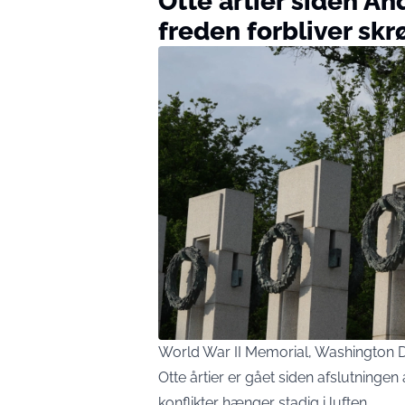
Otte årtier siden A
freden forbliver skr
World War II Memorial, Washington D
Otte årtier er gået siden afslutninge
konflikter hænger stadig i luften.