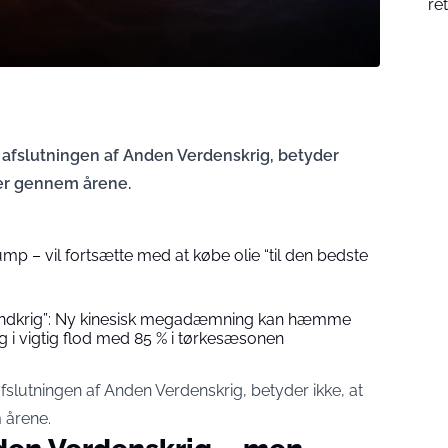
ret
 afslutningen af Anden Verdenskrig, betyder
ker gennem årene.
ump – vil fortsætte med at købe olie “til den bedste
vandkrig”: Ny kinesisk megadæmning kan hæmme
i vigtig flod med 85 % i tørkesæsonen
fslutningen af Anden Verdenskrig, betyder ikke, at
 årene.