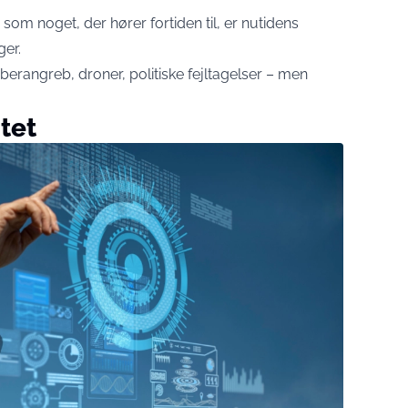
som noget, der hører fortiden til, er nutidens
er.
erangreb, droner, politiske fejltagelser – men
itet