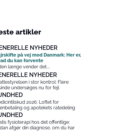
ste artikler
ENERELLE NYHEDER
jrskifte på vej mod Danmark: Her er,
ad du kan forvente
den længe vender det....
ENERELLE NYHEDER
attestyrelsen i stor kontrol: Flere
sinde undersøges nu for fejl
UNDHED
dicintilskud 2026: Loftet for
enbetaling og apotekets ratedeling
UNDHED
atis fysioterapi hos det offentlige:
dan afgør din diagnose, om du har