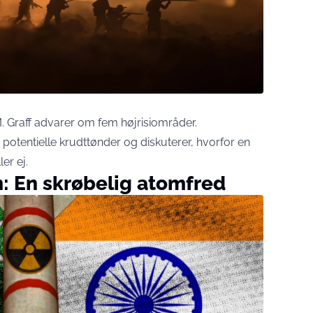
M. Graff advarer om fem højrisiområder.
 potentielle krudttønder og diskuterer, hvorfor en
ler ej.
n: En skrøbelig atomfred