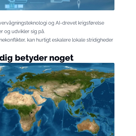
rvågningsteknologi og AI-drevet krigsførelse
 og udvikler sig på.
ekonflikter, kan hurtigt eskalere lokale stridigheder
adig betyder noget