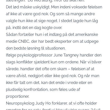
sætningen: “Du ved aldrig, hvor du skal hen.”
Det lød måske uskyldigt. Men indeni voksede følelsen
af ikke at være god nok. Og som så mange andre
valgte hun ikke at sige noget. I stedet lagde hun låg
på, indtil det en dag kogte over.
Sådan fortæller hun i et indlæg på det amerikanske
medie
CNBC
, der har bedt eksperter om at udpege
den bedste løsning til situationen.
Ifølge psykologiprofessor June Tangney handler den
slags konflikter sjældent kun om ordene. Når vi bliver
sårede, handler det ofte om skam – følelsen af at
være afvist, nedgjort eller ikke god nok. Og når man
ikke får talt om det, kan det ende i vrede eller en
pludselig konfrontation, som føles ude af
proportioner.
Neuropsykolog Judy Ho forklarer, at vi ofte holder