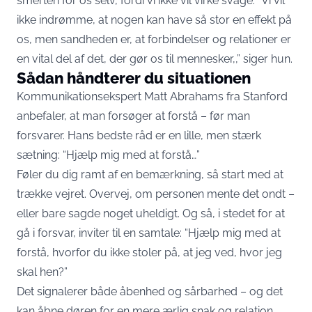
smerten for os selv, fordi vi ikke vil virke svage. “Vi vil
ikke indrømme, at nogen kan have så stor en effekt på
os, men sandheden er, at forbindelser og relationer er
en vital del af det, der gør os til mennesker,,” siger hun.
Sådan håndterer du situationen
Kommunikationsekspert Matt Abrahams fra Stanford
anbefaler, at man forsøger at forstå – før man
forsvarer. Hans bedste råd er en lille, men stærk
sætning: “Hjælp mig med at forstå…”
Føler du dig ramt af en bemærkning, så start med at
trække vejret. Overvej, om personen mente det ondt –
eller bare sagde noget uheldigt. Og så, i stedet for at
gå i forsvar, inviter til en samtale: “Hjælp mig med at
forstå, hvorfor du ikke stoler på, at jeg ved, hvor jeg
skal hen?”
Det signalerer både åbenhed og sårbarhed – og det
kan åbne døren for en mere ærlig snak og relation.