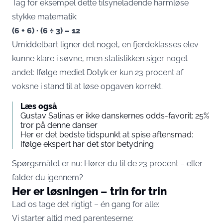
Tag for eksempel dette tilsyneladende harmløse
stykke matematik:
(6 + 6) · (6 ÷ 3) – 12
Umiddelbart ligner det noget, en fjerdeklasses elev
kunne klare i søvne, men statistikken siger noget
andet: Ifølge mediet
Dotyk
er kun 23 procent af
voksne i stand til at løse opgaven korrekt.
Læs også
Gustav Salinas er ikke danskernes odds-favorit: 25%
tror på denne danser
Her er det bedste tidspunkt at spise aftensmad:
Ifølge ekspert har det stor betydning
Spørgsmålet er nu: Hører du til de 23 procent – eller
falder du igennem?
Her er løsningen – trin for trin
Lad os tage det rigtigt – én gang for alle:
Vi starter altid med parenteserne: