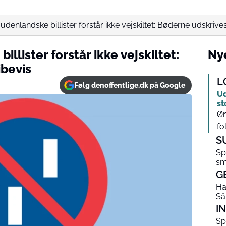
 udenlandske billister forstår ikke vejskiltet: Bøderne udskrives 
illister forstår ikke vejskiltet:
Nye
ibevis
L
Følg denoffentlige.dk på Google
Ud
st
Øn
fo
S
Sp
sm
G
Ha
Så
I
Sp