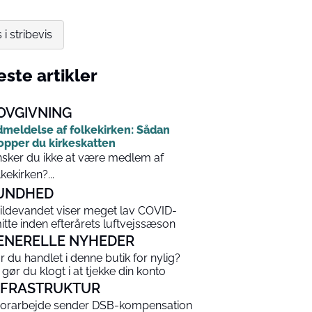
i stribevis
ste artikler
OVGIVNING
meldelse af folkekirken: Sådan
opper du kirkeskatten
sker du ikke at være medlem af
lkekirken?...
UNDHED
ildevandet viser meget lav COVID-
itte inden efterårets luftvejssæson
ENERELLE NYHEDER
r du handlet i denne butik for nylig?
 gør du klogt i at tjekke din konto
NFRASTRUKTUR
orarbejde sender DSB-kompensation