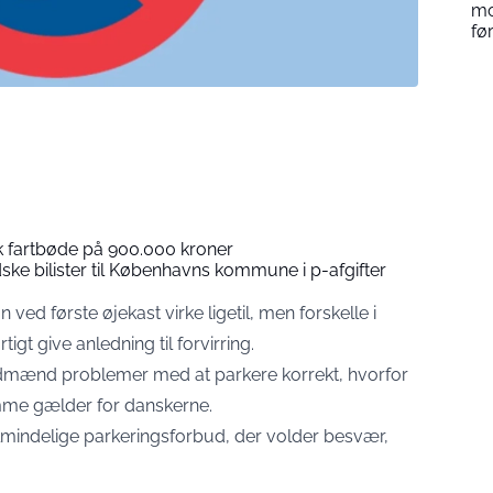
mo
fø
fik fartbøde på 900.000 kroner
e bilister til Københavns kommune i p-afgifter
n ved første øjekast virke ligetil, men forskelle i
tigt give anledning til forvirring.
rdmænd problemer med at parkere korrekt, hvorfor
samme gælder for danskerne.
almindelige parkeringsforbud, der volder besvær,