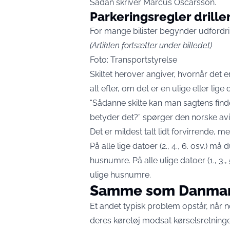
Sådan skriver
Marcus Oscarsson
.
Parkeringsregler drille
For mange bilister begynder udfordr
(Artiklen fortsætter under billedet)
Foto: Transportstyrelse
Skiltet herover angiver, hvornår det 
alt efter, om det er en ulige eller lige 
“Sådanne skilte kan man sagtens find
betyder det?” spørger den norske avi
Det er mildest talt lidt forvirrende, m
På alle lige datoer (2., 4., 6. osv.) må
husnumre. På alle ulige datoer (1., 3.
ulige husnumre.
Samme som Danma
Et andet typisk problem opstår, når 
deres køretøj modsat kørselsretninge