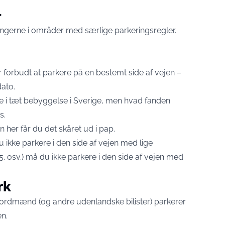
r
ingerne i områder med særlige parkeringsregler.
er forbudt at parkere på en bestemt side af vejen –
dato.
e i tæt bebyggelse i Sverige, men hvad fanden
s.
en her får du det skåret ud i pap.
 du ikke parkere i den side af vejen med lige
, 5. osv.) må du ikke parkere i den side af vejen med
rk
nordmænd (og andre udenlandske bilister) parkerer
n.