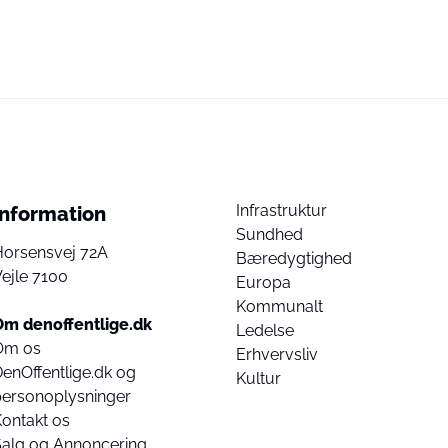
Infrastruktur
Information
Sundhed
Horsensvej 72A
Bæredygtighed
ejle 7100
Europa
Kommunalt
Om denoffentlige.dk
Ledelse
Om os
Erhvervsliv
enOffentlige.dk og
Kultur
personoplysninger
ontakt os
Salg og Annoncering