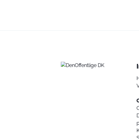
V
D
K