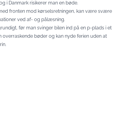
– og i Danmark risikerer man en bøde.
r med fronten mod kørselsretningen, kan være svære
tuationer ved af- og pålæsning.
rundigt, før man svinger bilen ind på en p-plads i et
 overraskende bøder og kan nyde ferien uden at
in.