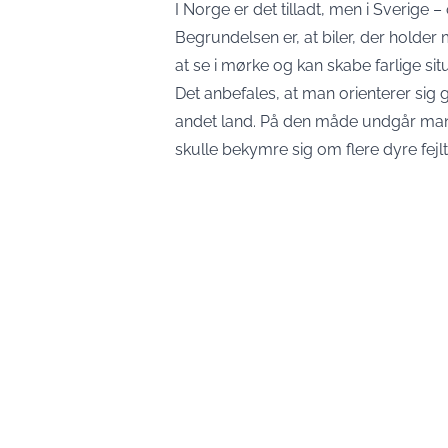
I Norge er det tilladt, men i Sverige 
Begrundelsen er, at biler, der holde
at se i mørke og kan skabe farlige si
Det anbefales, at man orienterer sig g
andet land. På den måde undgår man
skulle bekymre sig om flere dyre fejltr