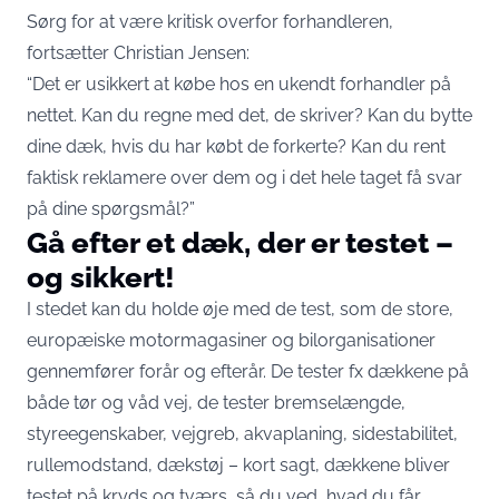
Sørg for at være kritisk overfor forhandleren,
fortsætter Christian Jensen:
“Det er usikkert at købe hos en ukendt forhandler på
nettet. Kan du regne med det, de skriver? Kan du bytte
dine dæk, hvis du har købt de forkerte? Kan du rent
faktisk reklamere over dem og i det hele taget få svar
på dine spørgsmål?”
Gå efter et dæk, der er testet –
og sikkert!
I stedet kan du holde øje med de test, som de store,
europæiske motormagasiner og bilorganisationer
gennemfører forår og efterår. De tester fx dækkene på
både tør og våd vej, de tester bremselængde,
styreegenskaber, vejgreb, akvaplaning, sidestabilitet,
rullemodstand, dækstøj – kort sagt, dækkene bliver
testet på kryds og tværs, så du ved, hvad du får.