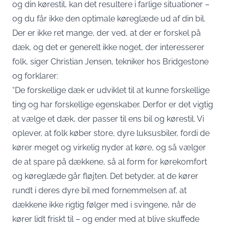
og din kørestil, kan det resultere i farlige situationer –
og du får ikke den optimale køreglæde ud af din bil.
Der er ikke ret mange, der ved, at der er forskel på
dæk, og det er generelt ikke noget, der interesserer
folk,
siger Christian Jensen, tekniker hos Bridgestone
og forklarer
:
“De forskellige dæk er udviklet til at kunne forskellige
ting og har forskellige egenskaber. Derfor er det vigtig
at vælge et dæk, der passer til ens bil og kørestil. Vi
oplever, at folk køber store, dyre luksusbiler, fordi de
kører meget og virkelig nyder at køre, og så vælger
de at spare på dækkene, så al form for kørekomfort
og køreglæde går fløjten. Det betyder, at de kører
rundt i deres dyre bil med fornemmelsen af, at
dækkene ikke rigtig følger med i svingene, når de
kører lidt friskt til – og ender med at blive skuffede