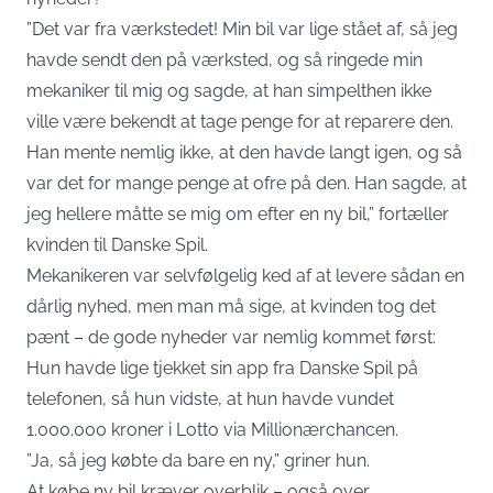
”Det var fra værkstedet! Min bil var lige stået af, så jeg
havde sendt den på værksted, og så ringede min
mekaniker til mig og sagde, at han simpelthen ikke
ville være bekendt at tage penge for at reparere den.
Han mente nemlig ikke, at den havde langt igen, og så
var det for mange penge at ofre på den. Han sagde, at
jeg hellere måtte se mig om efter en ny bil,” fortæller
kvinden til
Danske Spil.
Mekanikeren var selvfølgelig ked af at levere sådan en
dårlig nyhed, men man må sige, at kvinden tog det
pænt – de gode nyheder var nemlig kommet først:
Hun havde lige tjekket sin app fra Danske Spil på
telefonen, så hun vidste, at hun havde vundet
1.000.000 kroner i Lotto via Millionærchancen.
”Ja, så jeg købte da bare en ny,” griner hun.
At købe ny bil kræver overblik – også over