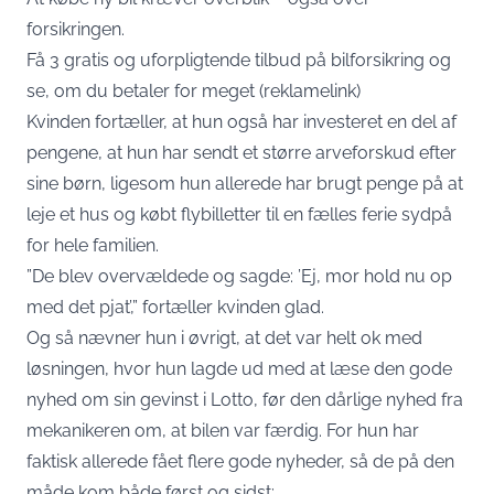
forsikringen.
Få 3 gratis og uforpligtende tilbud på bilforsikring og
se, om du betaler for meget
(reklamelink)
Kvinden fortæller, at hun også har investeret en del af
pengene, at hun har sendt et større arveforskud efter
sine børn, ligesom hun allerede har brugt penge på at
leje et hus og købt flybilletter til en fælles ferie sydpå
for hele familien.
”De blev overvældede og sagde: ’Ej, mor hold nu op
med det pjat’,” fortæller kvinden glad.
Og så nævner hun i øvrigt, at det var helt ok med
løsningen, hvor hun lagde ud med at læse den gode
nyhed om sin gevinst i Lotto, før den dårlige nyhed fra
mekanikeren om, at bilen var færdig. For hun har
faktisk allerede fået flere gode nyheder, så de på den
måde kom både først og sidst: