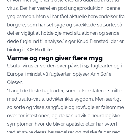
virus. Der har været en god ungeproduktion i denne
ynglesæson. Men vi har fået aktuelle henvendelser fra
borgere, som har set syge og svækkede solsorte, så
det er vigtigt at holde øje med situationen og sende
døde fugle ind til analyse,” siger Knud Flensted, der er
biolog i DOF BirdLife.
Varme og regn giver flere myg
Usutu-virus er verden over påvist i 93 fuglearter og i
Europa i mindst 58 fuglearter, oplyser Ann Sofie
Olesen.
“Langt de fleste fuglearter, som er konstateret smittet
med usutu-virus, udvikler ikke sygdom. Men særligt
solsorte og visse sangfugle og rovfugle er følsomme
over for infektionen, og de kan udvikle neurologiske
symptomer, hvor de bliver apatiske eller har svært
ved at styre deres bevægelser og måske falder ned,