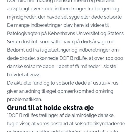
DOF BirdLife modtog i sensommeren og efteråret
2024 langt over 1.000 indberetninger fra borgere og
myndigheder, der havde set syge eller døde solsorte.
De mange indberetninger blev henvist videre til
Patologivagten på Københavns Universitet og Statens
Serum Institut, som satte navn på dødsårsagerne.
Bedømt ud fra fugletællinger og indberetninger om
døde drosler, skønnede DOF BirdLife, at over 100.000
danske solsorte døde i løbet af få måneder i sidste
halvdel af 2024.
De aktuelle fund og to solsorte døde af usutu-virus
giver anledning til øget opmærksomhed omkring
problematikken.
Grund til at holde ekstra øje
“DOF BirdLifes tællinger af de almindelige danske
fugle viser, at vores bestand af solsorte tilsyneladende
er kommet sig efter sidste efterårs udbrud af usutu-