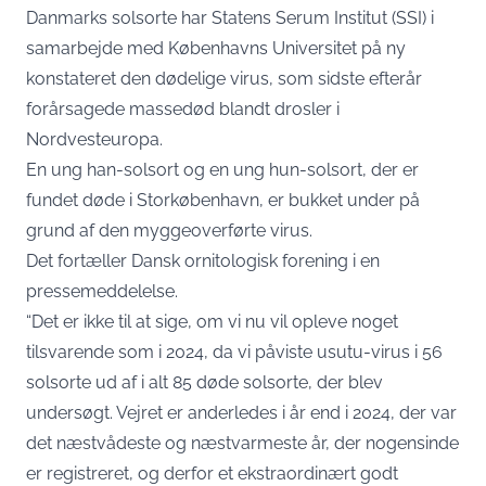
Danmarks
solsorte
har Statens Serum Institut (SSI) i
samarbejde med Københavns Universitet på ny
konstateret den dødelige virus, som sidste efterår
forårsagede massedød blandt drosler i
Nordvesteuropa.
En ung han-solsort og en ung hun-solsort, der er
fundet døde i Storkøbenhavn, er bukket under på
grund af den myggeoverførte virus.
Det fortæller Dansk ornitologisk forening i en
pressemeddelelse
.
“Det er ikke til at sige, om vi nu vil opleve noget
tilsvarende som i 2024, da vi påviste usutu-virus i 56
solsorte ud af i alt 85 døde solsorte, der blev
undersøgt. Vejret er anderledes i år end i 2024, der var
det næstvådeste og næstvarmeste år, der nogensinde
er registreret, og derfor et ekstraordinært godt