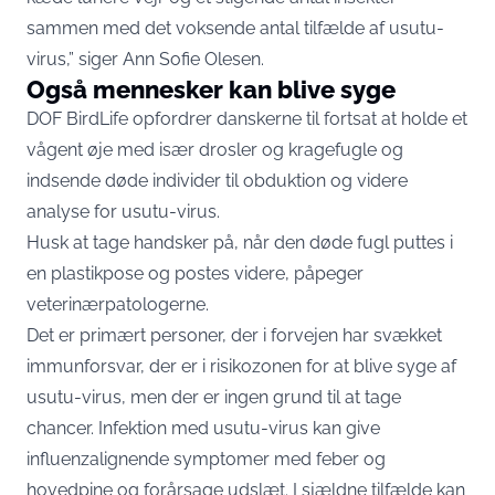
sammen med det voksende antal tilfælde af usutu-
virus,” siger Ann Sofie Olesen.
Også mennesker kan blive syge
DOF BirdLife opfordrer danskerne til fortsat at holde et
vågent øje med især drosler og kragefugle og
indsende døde individer til obduktion og videre
analyse for usutu-virus.
Husk at tage handsker på, når den døde fugl puttes i
en plastikpose og postes videre, påpeger
veterinærpatologerne.
Det er primært personer, der i forvejen har svækket
immunforsvar, der er i risikozonen for at blive syge af
usutu-virus, men der er ingen grund til at tage
chancer. Infektion med usutu-virus kan give
influenzalignende symptomer med feber og
hovedpine og forårsage udslæt. I sjældne tilfælde kan