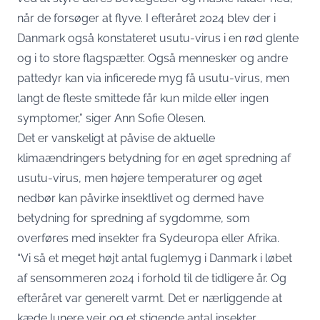
når de forsøger at flyve. I efteråret 2024 blev der i
Danmark også konstateret usutu-virus i en rød glente
og i to store flagspætter. Også mennesker og andre
pattedyr kan via inficerede myg få usutu-virus, men
langt de fleste smittede får kun milde eller ingen
symptomer,” siger Ann Sofie Olesen.
Det er vanskeligt at påvise de aktuelle
klimaændringers betydning for en øget spredning af
usutu-virus, men højere temperaturer og øget
nedbør kan påvirke insektlivet og dermed have
betydning for spredning af sygdomme, som
overføres med insekter fra Sydeuropa eller Afrika.
“Vi så et meget højt antal fuglemyg i Danmark i løbet
af sensommeren 2024 i forhold til de tidligere år. Og
efteråret var generelt varmt. Det er nærliggende at
kæde lunere vejr og et stigende antal insekter