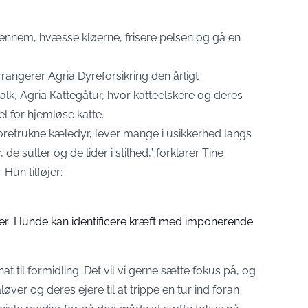
igennem, hvæsse kløerne, frisere pelsen og gå en
rangerer Agria Dyreforsikring den årligt
k, Agria Kattegåtur, hvor katteelskere og deres
 for hjemløse katte.
foretrukne kæledyr, lever mange i usikkerhed langs
de sulter og de lider i stilhed,”
forklarer Tine
. Hun tilføjer
:
er: Hunde kan identificere kræft med imponerende
rnat til formidling. Det vil vi gerne sætte fokus på, og
løver og deres ejere til at trippe en tur ind foran