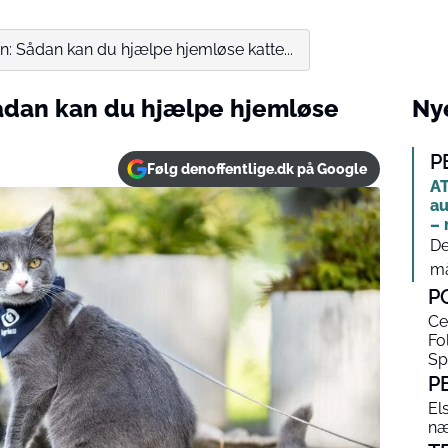
n: Sådan kan du hjælpe hjemløse katte...
Sådan kan du hjælpe hjemløse
Nye
P
Følg denoffentlige.dk på Google
AT
au
– 
De
må
P
Ce
Fo
Sp
P
El
næ