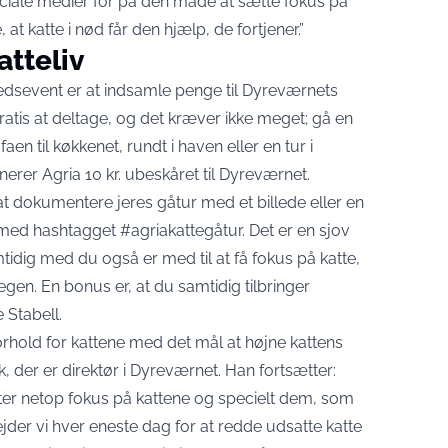
ciale medier for på den måde at sætte fokus på
at katte i nød får den hjælp, de fortjener.”
atteliv
edsevent er at indsamle penge til Dyreværnets
atis at deltage, og det kræver ikke meget; gå en
aen til køkkenet, rundt i haven eller en tur i
nerer Agria 10 kr. ubeskåret til Dyreværnet.
 at dokumentere jeres gåtur med et billede eller en
med hashtagget #agriakattegåtur. Det er en sjov
idig med du også er med til at få fokus på katte,
egen. En bonus er, at du samtidig tilbringer
e Stabell.
rhold for kattene med det mål at højne kattens
, der er direktør i Dyreværnet. Han fortsætter:
tter netop fokus på kattene og specielt dem, som
jder vi hver eneste dag for at redde udsatte katte