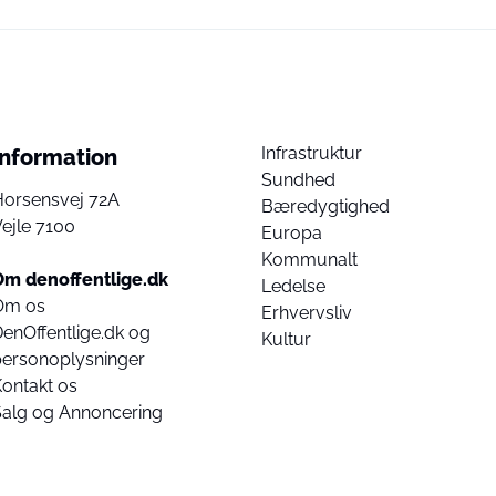
Infrastruktur
Information
Sundhed
Horsensvej 72A
Bæredygtighed
ejle 7100
Europa
Kommunalt
Om denoffentlige.dk
Ledelse
Om os
Erhvervsliv
enOffentlige.dk og
Kultur
personoplysninger
ontakt os
Salg og Annoncering