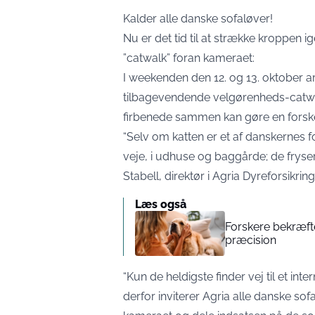
Kalder alle danske sofaløver!
Nu er det tid til at strække kroppen 
”catwalk” foran kameraet:
I weekenden den 12. og 13. oktober ar
tilbagevendende velgørenheds-catwal
firbenede sammen kan gøre en forskel
“Selv om katten er et af danskernes 
veje, i udhuse og baggårde; de fryser, 
Stabell, direktør i Agria Dyreforsikring
Læs også
Forskere bekræft
præcision
“Kun de heldigste finder vej til et inte
derfor inviterer Agria alle danske sofa