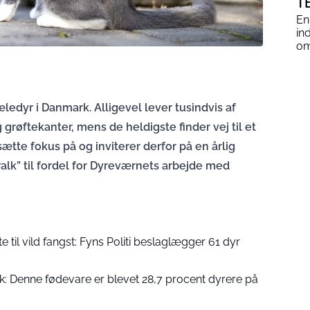
T
En
in
om
edyr i Danmark. Alligevel lever tusindvis af
grøftekanter, mens de heldigste finder vej til et
a sætte fokus på og inviterer derfor på en årlig
lk” til fordel for Dyreværnets arbejde med
 til vild fangst: Fyns Politi beslaglægger 61 dyr
k: Denne fødevare er blevet 28,7 procent dyrere på