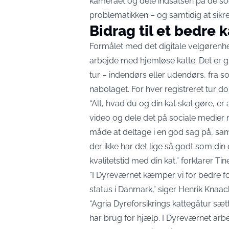
kameraet og dele indsatsen på de so
problematikken – og samtidig at sikre, 
Bidrag til et bedre k
Formålet med det digitale velgørenh
arbejde med hjemløse katte. Det er gr
tur – indendørs eller udendørs, fra sof
nabolaget. For hver registreret tur do
“Alt, hvad du og din kat skal gøre, er
video og dele det på sociale medier 
måde at deltage i en god sag på, samt
der ikke har det lige så godt som din 
kvalitetstid med din kat,” forklarer Tin
“I Dyreværnet kæmper vi for bedre fo
status i Danmark,” siger Henrik Knaack
“Agria Dyreforsikrings kattegåtur sæ
har brug for hjælp. I Dyreværnet arbe