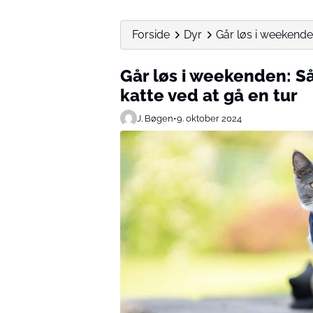
Forside
Dyr
Går løs i weekende
Går løs i weekenden: 
katte ved at gå en tur
J. Bøgen
•
9. oktober 2024