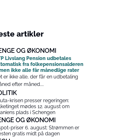
ste artikler
ENGE OG ØKONOMI
P Livslang Pension udbetales
tomatisk fra folkepensionsalderen
men ikke alle får månedlige rater
t er ikke alle, der får en udbetaling
ned efter måned....
OLITIK
uta-krisen presser regeringen:
lketinget mødes 12. august om
aniens plads i Schengen
ENGE OG ØKONOMI
spot-priser 6. august: Strømmen er
sten gratis midt på dagen