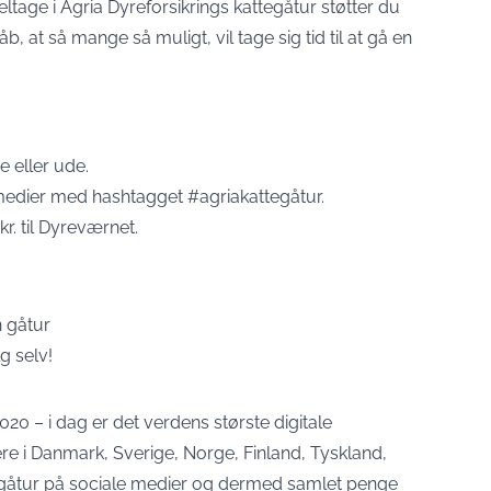
eltage i Agria Dyreforsikrings kattegåtur støtter du
, at så mange så muligt, vil tage sig tid til at gå en
e eller ude.
e medier med hashtagget #agriakattegåtur.
r. til Dyreværnet.
n gåtur
g selv!
2020 – i dag er det verdens største digitale
re i Danmark, Sverige, Norge, Finland, Tyskland,
s gåtur på sociale medier og dermed samlet penge