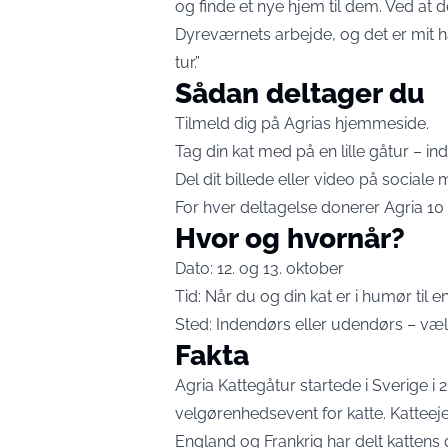
og finde et nye hjem til dem. Ved at d
Dyreværnets arbejde, og det er mit håb
tur.”
Sådan deltager du
Tilmeld dig på Agrias hjemmeside.
Tag din kat med på en lille gåtur – ind
Del dit billede eller video på social
For hver deltagelse donerer Agria 10 k
Hvor og hvornår?
Dato: 12. og 13. oktober
Tid: Når du og din kat er i humør til e
Sted: Indendørs eller udendørs – væl
Fakta
Agria Kattegåtur startede i Sverige i 
velgørenhedsevent for katte. Katteeje
England og Frankrig har delt katten