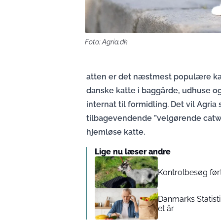
Foto: Agria.dk
atten er det næstmest populære kæl
danske katte i baggårde, udhuse og 
internat til formidling. Det vil Agri
tilbagevendende ”velgørende catwa
hjemløse katte.
Lige nu læser andre
Kontrolbesøg førte
Danmarks Statisti
et år