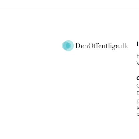
V
D
K