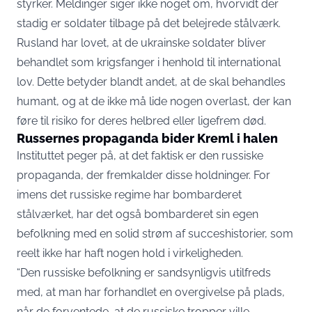
styrker. Meldinger siger ikke noget om, hvorvidt der
stadig er soldater tilbage på det belejrede stålværk.
Rusland har lovet, at de ukrainske soldater bliver
behandlet som krigsfanger i henhold til international
lov. Dette betyder blandt andet, at de skal behandles
humant, og at de ikke må lide nogen overlast, der kan
føre til risiko for deres helbred eller ligefrem død.
Russernes propaganda bider Kreml i halen
Instituttet peger på, at det faktisk er den russiske
propaganda, der fremkalder disse holdninger. For
imens det russiske regime har bombarderet
stålværket, har det også bombarderet sin egen
befolkning med en solid strøm af succeshistorier, som
reelt ikke har haft nogen hold i virkeligheden.
“Den russiske befolkning er sandsynligvis utilfreds
med, at man har forhandlet en overgivelse på plads,
når de forventede, at de russiske tropper ville