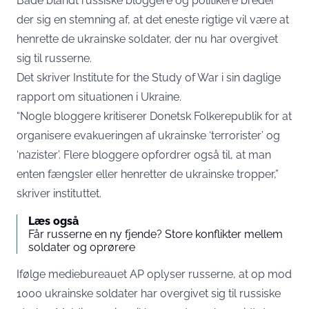
Både blandt russiske bloggere og politikere breder
der sig en stemning af, at det eneste rigtige vil være at
henrette de ukrainske soldater, der nu har overgivet
sig til russerne.
Det skriver Institute for the Study of War i sin daglige
rapport om situationen i Ukraine.
“Nogle bloggere kritiserer Donetsk Folkerepublik for at
organisere evakueringen af ukrainske ‘terrorister’ og
‘nazister’. Flere bloggere opfordrer også til, at man
enten fængsler eller henretter de ukrainske tropper,”
skriver instituttet.
Læs også
Får russerne en ny fjende? Store konflikter mellem
soldater og oprørere
Ifølge mediebureauet AP oplyser russerne, at op mod
1000 ukrainske soldater har overgivet sig til russiske