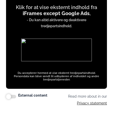
Klik for at vise eksternt indhold fra
content
iFrames except Google Ads
,
from
- Du kan altid aktivere og deaktivere
iFrames
tredjepartsindhold.
except
Google
Ads
Du accepterer hermed at vise eksternt tredjepartsindhold.
Persondata kan blive sendt til udbyderen af indholdet og andre
tredjepartstjenester.
External content
Read more about in our
Privacy statement