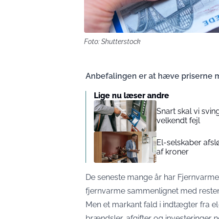
Foto: Shutterstock
Anbefalingen er at hæve priserne 
Lige nu læser andre
Snart skal vi svi
velkendt fejl
El-selskaber afsl
af kroner
De seneste mange år har Fjernvarme F
fjernvarme sammenlignet med resten 
Men et markant fald i indtægter fra e
brændsler, afgifter og investeringer 