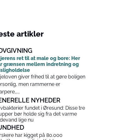
ste artikler
OVGIVNING
jerens ret til at male og bore: Her
r grænsen mellem indretning og
sligholdelse
jeloven giver frihed til at gøre boligen
rsonlig, men rammerne er
arpere…...
ENERELLE NYHEDER
vbakterier fundet i Øresund: Disse tre
upper bør holde sig fra det varme
devand lige nu
UNDHED
rskere har kigget på 80.000