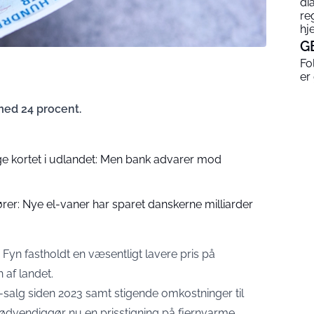
di
re
hj
G
Fo
er
med 24 procent.
nge kortet i udlandet: Men bank advarer mod
ører: Nye el-vaner har sparet danskerne milliarder
yn fastholdt en væsentligt lavere pris på
af landet.
l-salg siden 2023 samt stigende omkostninger til
nødvendiggør nu en prisstigning på fjernvarme.