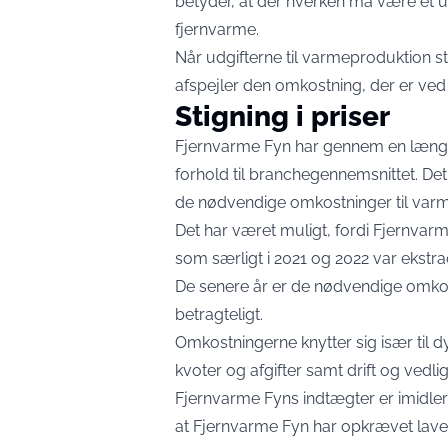
betyder, at der hverken må være et u
fjernvarme.
Når udgifterne til varmeproduktion st
afspejler den omkostning, der er v
Stigning i priser
Fjernvarme Fyn har gennem en længer
forhold til branchegennemsnittet. Det
de nødvendige omkostninger til var
Det har været muligt, fordi Fjernvarm
som særligt i 2021 og 2022 var ekstra
De senere år er de nødvendige omkost
betragteligt.
Omkostningerne knytter sig især til d
kvoter og afgifter samt drift og vedli
Fjernvarme Fyns indtægter er imidlert
at Fjernvarme Fyn har opkrævet lave