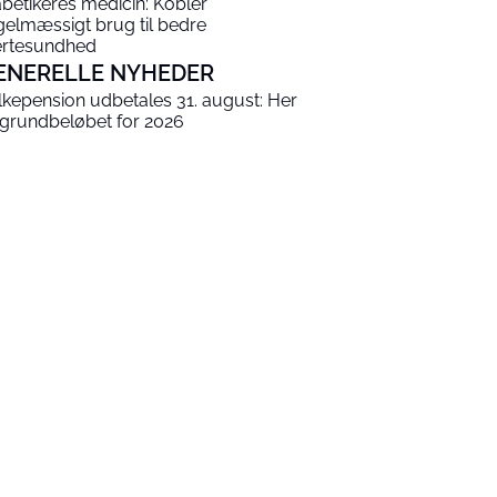
abetikeres medicin: Kobler
gelmæssigt brug til bedre
ertesundhed
ENERELLE NYHEDER
lkepension udbetales 31. august: Her
 grundbeløbet for 2026