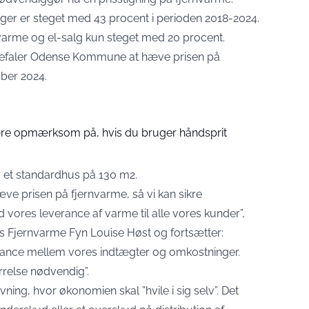
er er steget med 43 procent i perioden 2018-2024.
varme og el-salg kun steget med 20 procent.
befaler Odense Kommune at hæve prisen på
ober 2024.
være opmærksom på, hvis du bruger håndsprit
or et standardhus på 130 m2.
e prisen på fjernvarme, så vi kan sikre
ores leverance af varme til alle vores kunder”,
os Fjernvarme Fyn Louise Høst og fortsætter
:
balance mellem vores indtægter og omkostninger.
rrelse nødvendig”.
ning, hvor økonomien skal ”hvile i sig selv”. Det