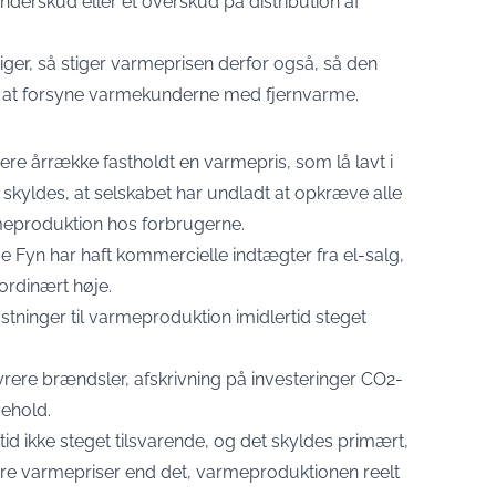
nderskud eller et overskud på distribution af
iger, så stiger varmeprisen derfor også, så den
ed at forsyne varmekunderne med fjernvarme.
e årrække fastholdt en varmepris, som lå lavt i
 skyldes, at selskabet har undladt at opkræve alle
meproduktion hos forbrugerne.
e Fyn har haft kommercielle indtægter fra el-salg,
ordinært høje.
ninger til varmeproduktion imidlertid steget
yrere brændsler, afskrivning på investeringer CO2-
gehold.
id ikke steget tilsvarende, og det skyldes primært,
re varmepriser end det, varmeproduktionen reelt