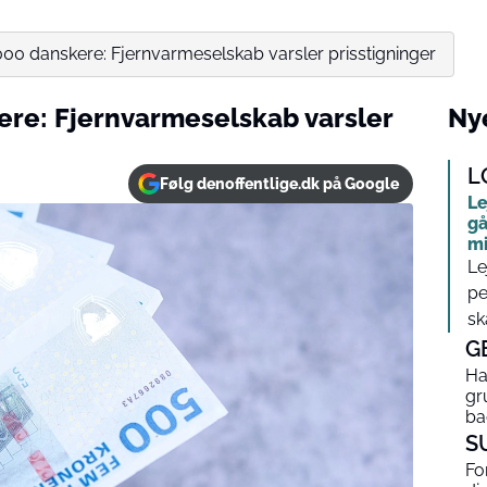
0 danskere: Fjernvarmeselskab varsler prisstigninger
re: Fjernvarmeselskab varsler
Nye
L
Følg denoffentlige.dk på Google
Le
gå
mi
Le
pe
sk
G
Ha
gr
ba
S
Fo