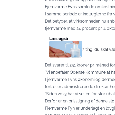
Fjernvarme Fyns samlede omkostning
I samme periode er indtægterne fra 
Det betyder, at virksomheden nu an
fjernvarme med 24 procent pr. 1. okt
Læs også
3 ting, du skal 
Det svarer til 251 kroner pr. måned f
”Vi anbefaler Odense Kommune at hæv
Fjernvarme Fyns økonomi og dermed v
fortæller administrerende direktør h
”Siden 2023 har vi set en for stor u
Derfor er en prisstigning af denne stø
Fjernvarme Fyn er underlagt en lovgiv