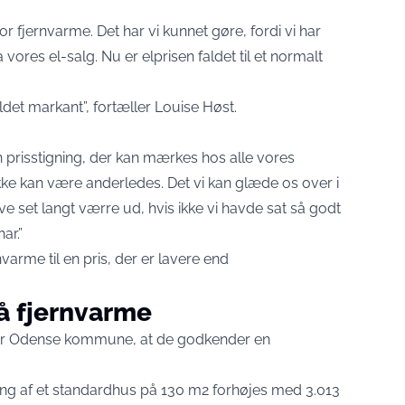
for fjernvarme. Det har vi kunnet gøre, fordi vi har
vores el-salg. Nu er elprisen faldet til et normalt
det markant”, fortæller Louise Høst.
 en prisstigning, der kan mærkes hos alle vores
ikke kan være anderledes. Det vi kan glæde os over i
ve set langt værre ud, hvis ikke vi havde sat så godt
ar.”
nvarme til en pris, der er lavere end
på fjernvarme
ler Odense kommune, at de godkender en
ning af et standardhus på 130 m2 forhøjes med 3.013