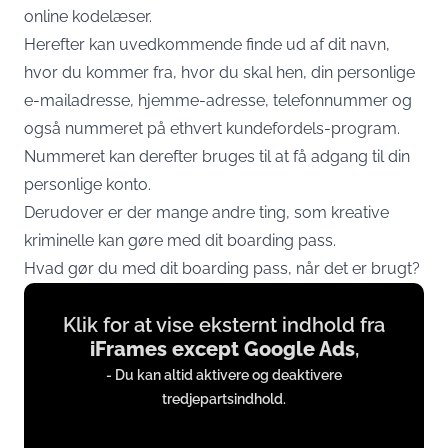
online kodelæser.
Herefter kan uvedkommende finde ud af dit navn,
hvor du kommer fra, hvor du skal hen, din personlige
e-mailadresse, hjemme-adresse, telefonnummer og
også nummeret på ethvert kundefordels-program.
Nummeret kan derefter bruges til at få adgang til din
personlige konto.
Derudover er der mange andre ting, som kreative
kriminelle kan gøre med dit boarding pass.
Hvad gør du med dit boarding pass, når det er brugt?
Display
Klik for at vise eksternt indhold fra
content
iFrames except Google Ads
,
from
- Du kan altid aktivere og deaktivere
iFrames
tredjepartsindhold.
except
Google