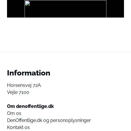
Ads
Du accepterer hermed at vise eksternt tredjepartsindhold.
Persondata kan blive sendt til udbyderen af indholdet og andre
tredjepartstjenester.
External content
Read more about in our
Information
Privacy statement
Horsensvej 72A
Vejle 7100
Om denoffentlige.dk
Om os
DenOffentlige.dk og personoplysninger
Kontakt os