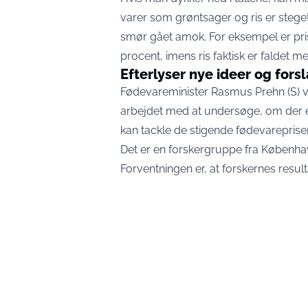
varer som grøntsager og ris er steget 
smør gået amok. For eksempel er pr
procent, imens ris faktisk er faldet m
Efterlyser nye ideer og fors
Fødevareminister Rasmus Prehn (S) v
arbejdet med at undersøge, om der er
kan tackle de stigende fødevarepriser
Det er en forskergruppe fra København
Forventningen er, at forskernes resul