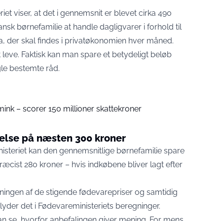
iet viser
, at det i gennemsnit er blevet cirka 490
nsk børnefamilie at handle dagligvarer i forhold til
ra, der skal findes i privatøkonomien hver måned.
 leve. Faktisk kan man spare et betydeligt beløb
le bestemte råd.
mink – scorer 150 millioner skattekroner
else på næsten 300 kroner
isteriet kan den gennemsnitlige børnefamilie spare
æcist 280 kroner – hvis indkøbene bliver lagt efter
ningen af de stigende fødevarepriser og samtidig
lyder det i Fødevareministeriets beregninger.
an se, hvorfor anbefalingen giver mening. For mens