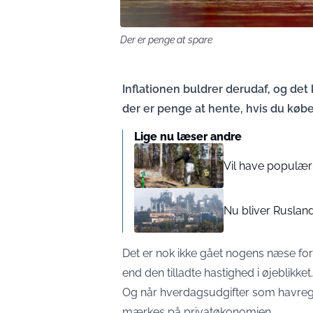
Der er penge at spare
Inflationen buldrer derudaf, og d
der er penge at hente, hvis du køber
Lige nu læser andre
Vil have populær s
Nu bliver Ruslan
Det er nok ikke gået nogens næse forbi
end den tilladte hastighed i øjeblikket.
Og når hverdagsudgifter som havregr
mærkes på privatøkonomien.