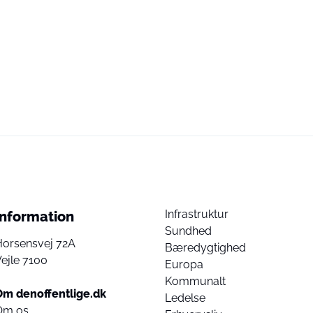
Infrastruktur
Information
Sundhed
Horsensvej 72A
Bæredygtighed
ejle 7100
Europa
Kommunalt
Om denoffentlige.dk
Ledelse
Om os