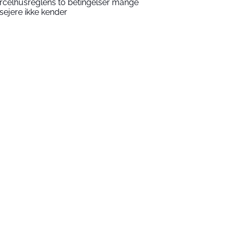
rcelhusreglens to betingelser mange
sejere ikke kender