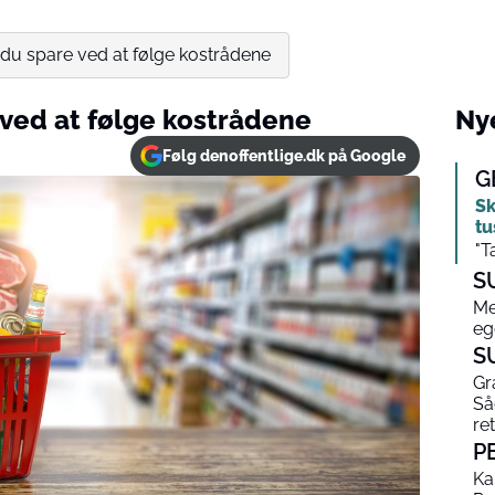
du spare ved at følge kostrådene
ved at følge kostrådene
Nye
Følg denoffentlige.dk på Google
G
Sk
tu
"T
S
Me
eg
S
Gr
Så
ret
P
Ka