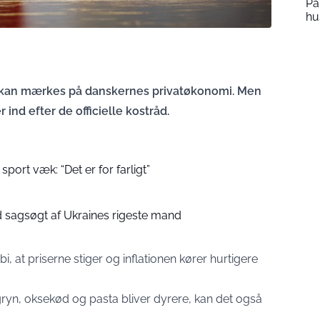
Pa
hu
et kan mærkes på danskernes privatøkonomi. Men
 ind efter de officielle kostråd.
port væk: “Det er for farligt”
d sagsøgt af Ukraines rigeste mand
, at priserne stiger og inflationen kører hurtigere
yn, oksekød og pasta bliver dyrere, kan det også