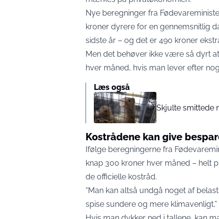
Nye beregninger fra Fødevareminister
kroner dyrere for en gennemsnitlig da
sidste år – og det er 490 kroner ekst
Men det behøver ikke være så dyrt at
hver måned, hvis man lever efter nog
Læs også
Skjulte smittede 
Kostrådene kan give bespar
Ifølge beregningerne fra Fødevaremin
knap 300 kroner hver måned – helt pr
de officielle kostråd.
“Man kan altså undgå noget af belast
spise sundere og mere klimavenligt,” 
Hvis man dykker ned i tallene, kan m