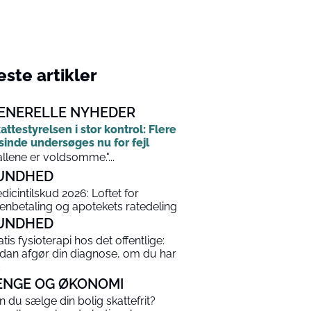
ste artikler
ENERELLE NYHEDER
attestyrelsen i stor kontrol: Flere
sinde undersøges nu for fejl
allene er voldsomme."...
UNDHED
dicintilskud 2026: Loftet for
enbetaling og apotekets ratedeling
UNDHED
atis fysioterapi hos det offentlige:
dan afgør din diagnose, om du har
ENGE OG ØKONOMI
n du sælge din bolig skattefrit?