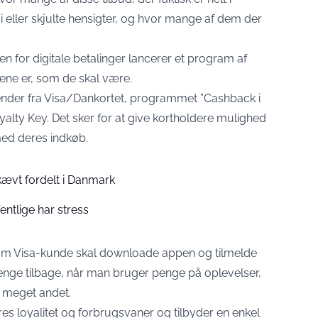
si eller skjulte hensigter, og hvor mange af dem der
n for digitale betalinger lancerer et program af
ene er, som de skal være.
kender fra Visa/Dankortet, programmet ”Cashback i
alty Key. Det sker for at give kortholdere mulighed
 med deres indkøb.
ævt fordelt i Danmark
entlige har stress
som Visa-kunde skal downloade appen og tilmelde
nge tilbage, når man bruger penge på oplevelser,
g meget andet.
es loyalitet og forbrugsvaner og tilbyder en enkel