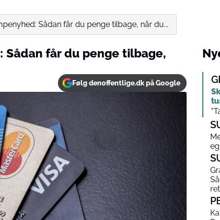
enyhed: Sådan får du penge tilbage, når du...
Sådan får du penge tilbage,
Nye
G
Følg denoffentlige.dk på Google
Sk
tu
"T
S
Me
eg
S
Gr
Så
ret
P
Ka