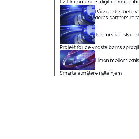
Løft kommunens digitale modenhe
Pårørendes behov 
deres partners reha
Telemedicin skal ”s
Projekt for de yngste børns sprogl
Limen mellem etnis
Smarte elmålere i alle hjem