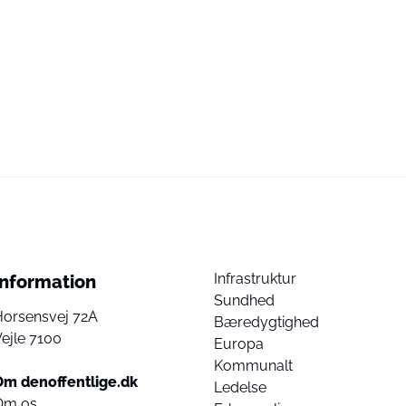
Infrastruktur
Information
Sundhed
Horsensvej 72A
Bæredygtighed
ejle 7100
Europa
Kommunalt
Om denoffentlige.dk
Ledelse
Om os