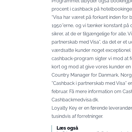
Programmet tilbyder også bookingport
procent i cashback på hotelbookinger
“Visa har været på forkant inden for
1950’’erne, og vi tænker konstant på 
sikrer, at de er tilgængelige for alle.
partnerskab med Visa”, da det er et udt
værdsatte kunder noget exceptionel v
cashback-program sigter vi mod at f
kort og mod at give vores kunder en e
Country Manager for Danmark, Norge 
”Cashback i partnerskab med Visa” er 
februar. Få mere information om Cas
Cashbackmedvisa.dk
.
Loyalty Key er en førende leverandør
tusindvis af forretninger.
Læs også