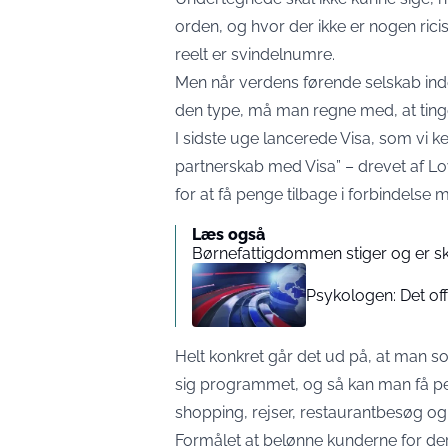
orden, og hvor der ikke er nogen rici
reelt er svindelnumre.
Men når verdens førende selskab inde
den type, må man regne med, at ting
I sidste uge lancerede Visa, som vi 
partnerskab med Visa” – drevet af Loy
for at få penge tilbage i forbindelse
Læs også
Børnefattigdommen stiger og er sk
Psykologen: Det off
Helt konkret går det ud på, at man 
sig programmet, og så kan man få pe
shopping, rejser, restaurantbesøg o
Formålet at belønne kunderne for der