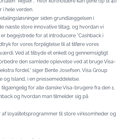
alen “Rejser”, hvor kortholdere kan tjene op til 40
 i hele verden.
 betalingsløsninger siden grundlæggelsen i
de næste store innovative tiltag, og hvordan vi
 Vi er begejstrede for at introducere ”Cashback i
ryk for vores forpligtelse til at tilføre vores
ærdi. Ved at tilbyde et enkelt og gennemsigtigt
orbedre den samlede oplevelse ved at bruge Visa-
kstra fordel,” siger Bente Josefsen, Visa Group
og Island, i en pressemeddelelse.
tilgængelig for alle danske Visa-brugere fra den 1.
hback og hvordan man tilmelder sig på
 af loyalitetsprogrammer til store virksomheder og