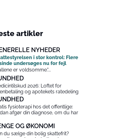
ste artikler
ENERELLE NYHEDER
attestyrelsen i stor kontrol: Flere
sinde undersøges nu for fejl
allene er voldsomme."...
UNDHED
dicintilskud 2026: Loftet for
enbetaling og apotekets ratedeling
UNDHED
atis fysioterapi hos det offentlige:
dan afgør din diagnose, om du har
ENGE OG ØKONOMI
n du sælge din bolig skattefrit?