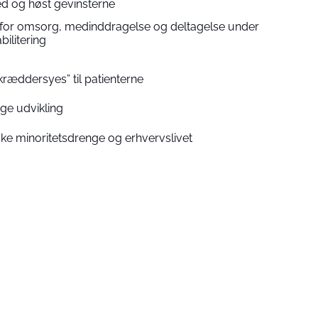
d og høst gevinsterne
for omsorg, medinddragelse og deltagelse under
bilitering
kræddersyes” til patienterne
ige udvikling
ke minoritetsdrenge og erhvervslivet