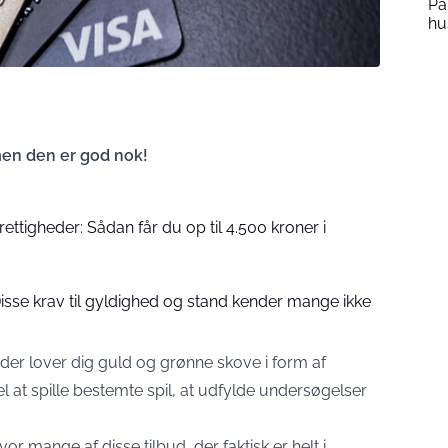
Pa
hu
en den er god nok!
rettigheder: Sådan får du op til 4.500 kroner i
 Disse krav til gyldighed og stand kender mange ikke
, der lover dig guld og grønne skove i form af
 at spille bestemte spil, at udfylde undersøgelser
r mange af disse tilbud, der faktisk er helt i