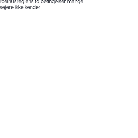
rcelhusreglens to betingelser mange
sejere ikke kender