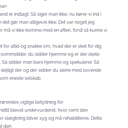
 man
d er indlagt. Så siger man ikke, nu kører vi ind i
det gør man alligevel ikke. Det var noget jeg
 må vi ikke komme med en aften, fordi så kunne vi
for altid og snakke om, hvad der er sket for dig
ls sommetider, du sidder hjemme og er der skete
le. Så sidder man bare hjemme og spekulerer. Så
å dejligt der og der sidder du alene med sovende
t som eneste selskab.
årørendes vigtige betydning for
hidtil blevet undervurderet, hvor ramt den
r slægtning bliver syg og må rehabiliteres. Dette
at den