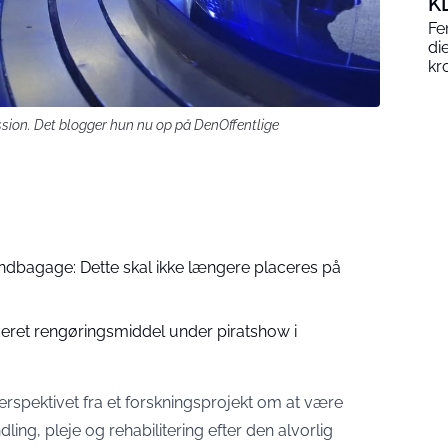
K
Fe
di
kr
ission. Det blogger hun nu op på DenOffentlige
åndbagage: Dette skal ikke længere placeres på
veret rengøringsmiddel under piratshow i
erspektivet fra et forskningsprojekt om at være
ling, pleje og rehabilitering efter den alvorlig