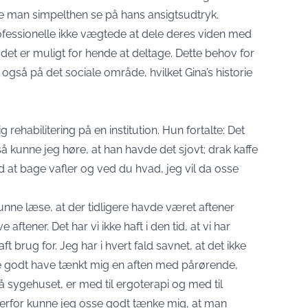
e man simpelthen se på hans ansigtsudtryk.
ofessionelle ikke vægtede at dele deres viden med
t er muligt for hende at deltage. Dette behov for
gså på det sociale område, hvilket Gina’s historie
rehabilitering på en institution. Hun fortalte: Det
å kunne jeg høre, at han havde det sjovt; drak kaffe
at bage vafler og ved du hvad, jeg vil da osse
unne læse, at der tidligere havde været aftener
tener. Det har vi ikke haft i den tid, at vi har
t brug for. Jeg har i hvert fald savnet, at det ikke
nne godt have tænkt mig en aften med pårørende,
ygehuset, er med til ergoterapi og med til
. Derfor kunne jeg osse godt tænke mig, at man