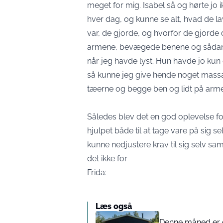
meget for mig. Isabel så og hørte jo 
hver dag, og kunne se alt, hvad de l
var, de gjorde, og hvorfor de gjord
armene, bevægede benene og sådan. 
når jeg havde lyst. Hun havde jo kun 
så kunne jeg give hende noget mass
tæerne og begge ben og lidt på arm
Således blev det en god oplevelse for 
hjulpet både til at tage vare på sig 
kunne nedjustere krav til sig selv s
det ikke for
Frida:
Læs også
Denne måned er d