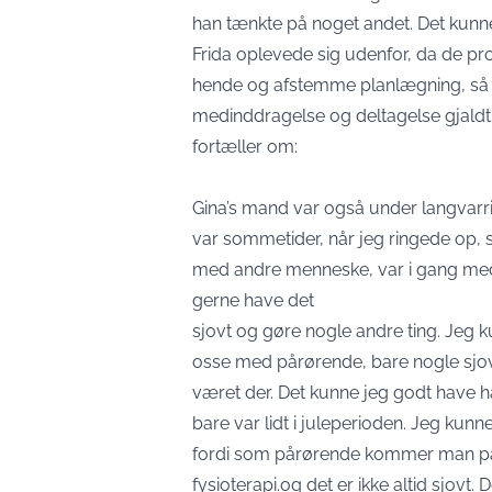
han tænkte på noget andet. Det kunn
Frida oplevede sig udenfor, da de pr
hende og afstemme planlægning, så de
medinddragelse og deltagelse gjaldt o
fortæller om:
Gina’s mand var også under langvarrig 
var sommetider, når jeg ringede op, s
med andre menneske, var i gang med 
gerne have det
sjovt og gøre nogle andre ting. Jeg k
osse med pårørende, bare nogle sjove af
været der. Det kunne jeg godt have haf
bare var lidt i juleperioden. Jeg ku
fordi som pårørende kommer man på s
fysioterapi.og det er ikke altid sjovt