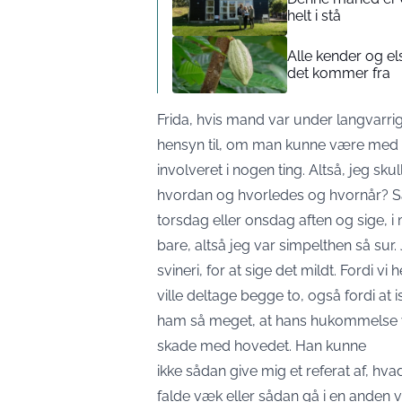
helt i stå
Alle kender og el
det kommer fra
Frida, hvis mand var under langvarrig r
hensyn til, om man kunne være med t
involveret i nogen ting. Altså, jeg s
hvordan og hvorledes og hvornår? Så
torsdag eller onsdag aften og sige, i
bare, altså jeg var simpelthen så sur
svineri, for at sige det mildt. Fordi vi
ville deltage begge to, også fordi at is
ham så meget, at hans hukommelse va
skade med hovedet. Han kunne
ikke sådan give mig et referat af, hv
falde væk eller sådan gå i en anden ve