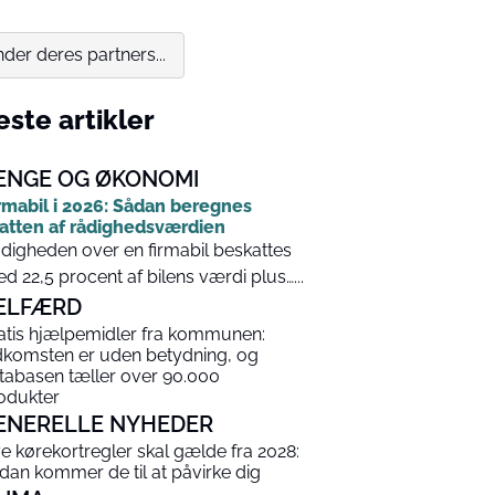
er deres partners...
ste artikler
ENGE OG ØKONOMI
rmabil i 2026: Sådan beregnes
atten af rådighedsværdien
digheden over en firmabil beskattes
d 22,5 procent af bilens værdi plus…...
ELFÆRD
atis hjælpemidler fra kommunen:
dkomsten er uden betydning, og
tabasen tæller over 90.000
odukter
ENERELLE NYHEDER
e kørekortregler skal gælde fra 2028:
dan kommer de til at påvirke dig