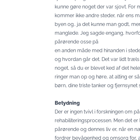
kunne gøre noget der var sjovt. For
kommer ikke andre steder, når ens man
byen og.. ja det kunne man godt, men 
manglede. Jeg sagde engang, hvorfor
pårørende osse på
en anden måde med hinanden i stedet 
og hvordan går det. Det var lidt træ
noget, så du er blevet ked af det he
ringer man op og høre, at alting er s
børn, dine triste tanker og fjernsyne
Betydning
Der er ingen tvivl i forskningen om p
rehabiliteringsprocessen. Men det er 
pårørende og dennes liv er, når en næ
fordrer bevågenhed og omsorg for, 