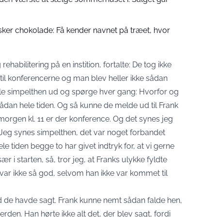
sker chokolade: Få kender navnet på træet, hvor
ehabilitering på en instition, fortalte: De tog ikke
il konferencerne og man blev heller ikke sådan
kulle simpelthen ud og spørge hver gang: Hvorfor og
dan hele tiden. Og så kunne de melde ud til Frank
 morgen kl. 11 er der konference. Og det synes jeg
. Jeg synes simpelthen, det var noget forbandet
 hele tiden begge to har givet indtryk for, at vi gerne
ær i starten, så, tror jeg, at Franks ulykke fyldte
r ikke så god, selvom han ikke var kommet til
ad de havde sagt. Frank kunne nemt sådan falde hen,
rden. Han hørte ikke alt det, der blev sagt, fordi