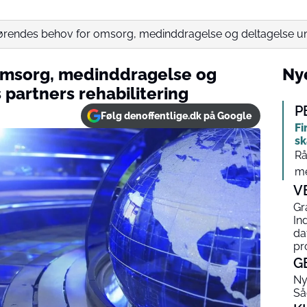
ørendes behov for omsorg, medinddragelse og deltagelse und
omsorg, medinddragelse og
Nye
partners rehabilitering
P
Følg denoffentlige.dk på Google
Fi
sk
Rå
me
V
Gr
In
da
pr
G
Ny
Så