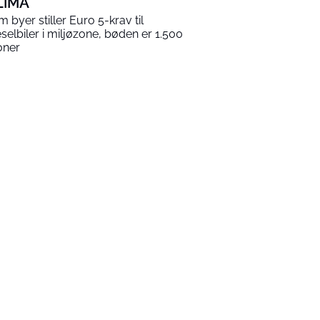
LIMA
m byer stiller Euro 5-krav til
eselbiler i miljøzone, bøden er 1.500
oner