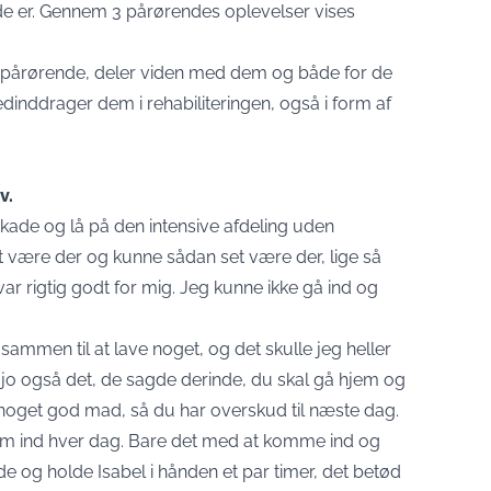
e er. Gennem 3 pårørendes oplevelser vises
 pårørende, deler viden med dem og både for de
inddrager dem i rehabiliteringen, også i form af
v.
lskade og lå på den intensive afdeling uden
l at være der og kunne sådan set være der, lige så
 var rigtig godt for mig. Jeg kunne ikke gå ind og
sammen til at lave noget, og det skulle jeg heller
ar jo også det, de sagde derinde, du skal gå hjem og
 noget god mad, så du har overskud til næste dag.
kom ind hver dag. Bare det med at komme ind og
dde og holde Isabel i hånden et par timer, det betød