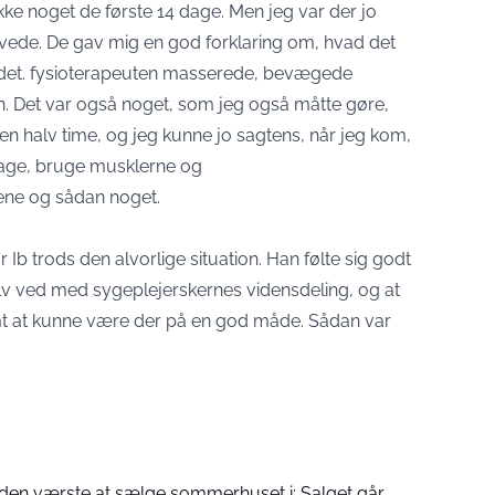
ikke noget de første 14 dage. Men jeg var der jo
avede. De gav mig en god forklaring om, hvad det
e det. fysioterapeuten masserede, bevægede
Det var også noget, som jeg også måtte gøre,
en halv time, og jeg kunne jo sagtens, når jeg kom,
age, bruge musklerne og
ene og sådan noget.
Ib trods den alvorlige situation. Han følte sig godt
selv ved med sygeplejerskernes vidensdeling, og at
amt at kunne være der på en god måde. Sådan var
en værste at sælge sommerhuset i: Salget går