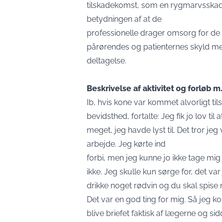
tilskadekomst, som en rygmarvsskad
betydningen af at de
professionelle drager omsorg for de
pårørendes og patienternes skyld med
deltagelse.
Beskrivelse af aktivitet og forløb m.
Ib, hvis kone var kommet alvorligt ti
bevidsthed, fortalte: Jeg fik jo lov ti
meget, jeg havde lyst til. Det tror jeg
arbejde. Jeg kørte ind
forbi, men jeg kunne jo ikke tage mig 
ikke. Jeg skulle kun sørge for, det v
drikke noget rødvin og du skal spise
Det var en god ting for mig. Så jeg 
blive briefet faktisk af lægerne og si