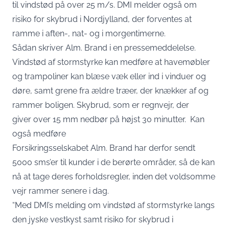
til vindstød på over 25 m/s. DMI melder også om
risiko for skybrud i Nordjylland, der forventes at
ramme i aften-, nat- og i morgentimerne.
Sådan skriver Alm. Brand i en
pressemeddelelse
.
Vindstød af stormstyrke kan medføre at havemøbler
og trampoliner kan blæse væk eller ind i vinduer og
døre, samt grene fra ældre træer, der knækker af og
rammer boligen. Skybrud, som er regnvejr, der
giver over 15 mm nedbør på højst 30 minutter. Kan
også medføre
Forsikringsselskabet Alm. Brand har derfor sendt
5000 sms’er til kunder i de berørte områder, så de kan
nå at tage deres forholdsregler, inden det voldsomme
vejr rammer senere i dag.
“Med DMI’s melding om vindstød af stormstyrke langs
den jyske vestkyst samt risiko for skybrud i