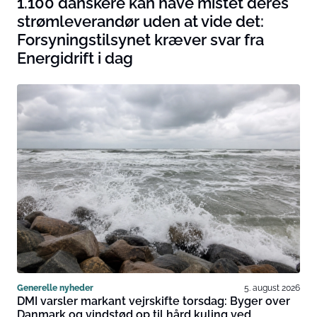
1.100 danskere kan have mistet deres
strømleverandør uden at vide det:
Forsyningstilsynet kræver svar fra
Energidrift i dag
Generelle nyheder
5. august 2026
DMI varsler markant vejrskifte torsdag: Byger over
Danmark og vindstød op til hård kuling ved