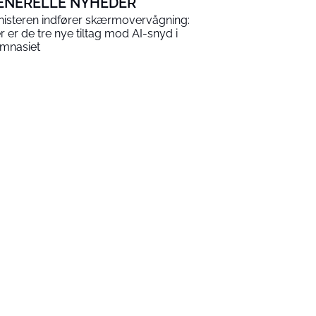
ENERELLE NYHEDER
nisteren indfører skærmovervågning:
r er de tre nye tiltag mod AI-snyd i
mnasiet