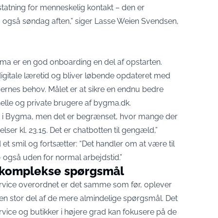
erstatning for menneskelig kontakt – den er
 – også søndag aften,” siger Lasse Weien Svendsen,
ma er en god onboarding en del af opstarten.
digitale læretid og bliver løbende opdateret med
rnes behov. Målet er at sikre en endnu bedre
elle og private brugere af bygma.dk.
 i Bygma, men det er begrænset, hvor mange der
lser kl. 23.15. Det er chatbotten til gengæld,”
t smil og fortsætter: “Det handler om at være til
– også uden for normal arbejdstid.”
de komplekse spørgsmål
ervice overordnet er det samme som før, oplever
en stor del af de mere almindelige spørgsmål. Det
vice og butikker i højere grad kan fokusere på de