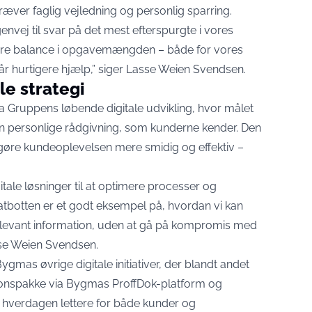
ver faglig vejledning og personlig sparring.
nvej til svar på det mest efterspurgte i vores
re balance i opgavemængden – både for vores
r hurtigere hjælp,” siger Lasse Weien Svendsen.
le strategi
ma Gruppens løbende digitale udvikling, hvor målet
n personlige rådgivning, som kunderne kender. Den
l gøre kundeoplevelsen mere smidig og effektiv –
itale løsninger til at optimere processer og
tbotten er et godt eksempel på, hvordan vi kan
relevant information, uden at gå på kompromis med
asse Weien Svendsen.
ygmas øvrige digitale initiativer, der blandt andet
ionspakke via Bygmas ProffDok-platform og
 hverdagen lettere for både kunder og