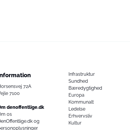
Infrastruktur
Information
Sundhed
Horsensvej 72A
Bæredygtighed
ejle 7100
Europa
Kommunalt
Om denoffentlige.dk
Ledelse
Om os
Erhvervsliv
enOffentlige.dk og
Kultur
personoplysninger