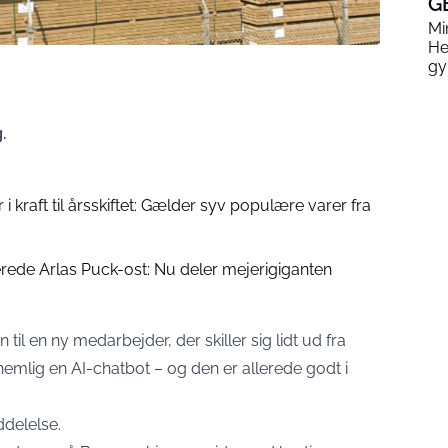
G
Mi
He
gy
.
i kraft til årsskiftet: Gælder syv populære varer fra
erede Arlas Puck-ost: Nu deler mejerigiganten
 en ny medarbejder, der skiller sig lidt ud fra
nemlig en AI-chatbot – og den er allerede godt i
delelse
.