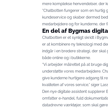
mere komplekse henvendelser, der kræ
“Chatbotten fungerer som en hurtig ge
kundeservice og skaber dermed bed
medarbejdere og for kunderne, der få
En del af Bygmas digita
Chatbotten er et synligt skridt i Byg
er at kombinere ny teknologi med de
indgår i en bredere strategi, der ska
både online og i butikkerne.
“Vi arbejder målrettet på at bruge dig
understøtte vores medarbejdere. Cha
give kunderne hurtigere adgang til 
kvaliteten af vores service,” siger L
Den nye digitale assistent supplerer B
omfatter e-handel, fuld dokumentat
datadrevne værktøjer, som skal gøre