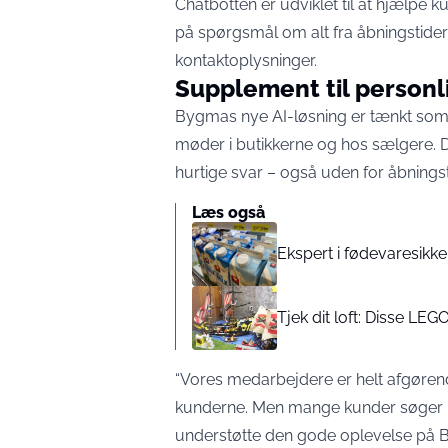
Chatbotten er udviklet til at hjælp
på spørgsmål om alt fra åbningstider 
kontaktoplysninger.
Supplement til personl
Bygmas nye AI-løsning er tænkt som 
møder i butikkerne og hos sælgere. D
hurtige svar – også uden for åbningst
Læs også
Ekspert i fødevaresikke
Tjek dit loft: Disse LE
“Vores medarbejdere er helt afgørende
kunderne. Men mange kunder søger in
understøtte den gode oplevelse på B