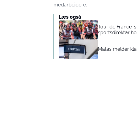
medarbejdere.
Læs også
Tour de France-st
sportsdirektør h
Matas melder kla