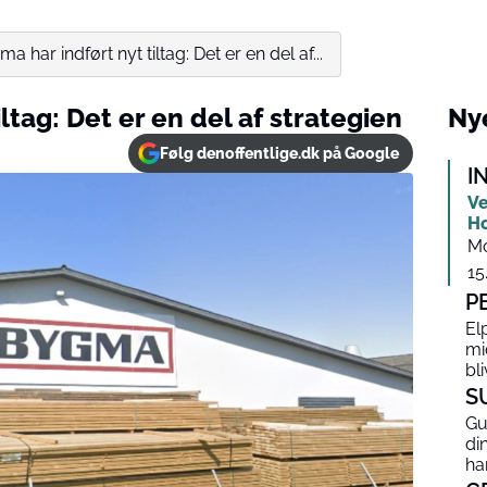
a har indført nyt tiltag: Det er en del af...
ltag: Det er en del af strategien
Nye
Følg denoffentlige.dk på Google
I
Ve
Ho
Mo
15
P
El
mi
bli
S
Gu
di
ha