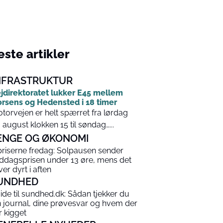
ste artikler
NFRASTRUKTUR
jdirektoratet lukker E45 mellem
rsens og Hedensted i 18 timer
torvejen er helt spærret fra lørdag
. august klokken 15 til søndag…...
ENGE OG ØKONOMI
priserne fredag: Solpausen sender
ddagsprisen under 13 øre, mens det
ver dyrt i aften
UNDHED
ide til sundhed.dk: Sådan tjekker du
n journal, dine prøvesvar og hvem der
r kigget