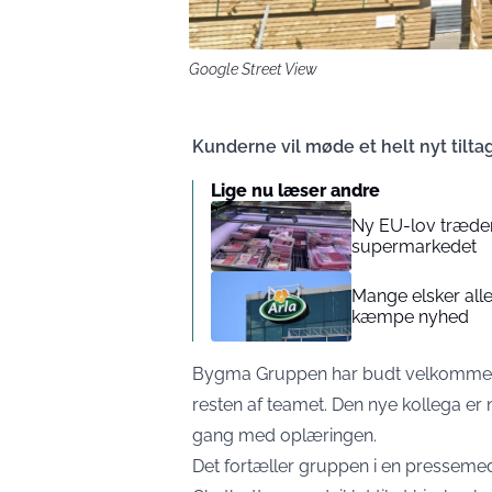
Google Street View
Kunderne vil møde et helt nyt tiltag
Lige nu læser andre
Ny EU-lov træder 
supermarkedet
Mange elsker all
kæmpe nyhed
Bygma Gruppen har budt velkommen til
resten af teamet. Den nye kollega er 
gang med oplæringen.
Det fortæller gruppen i en
pressemed