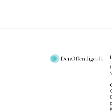
V
D
K