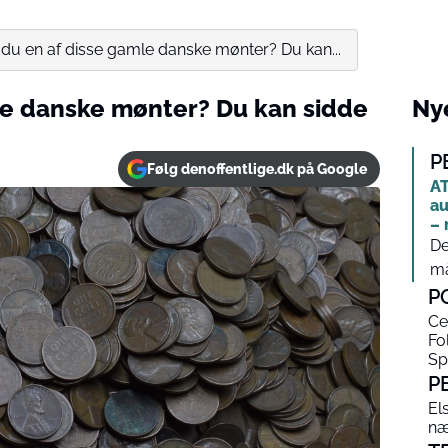
 du en af disse gamle danske mønter? Du kan...
le danske mønter? Du kan sidde
Nye
P
Følg denoffentlige.dk på Google
AT
au
– 
De
må
P
Ce
Fo
Sp
P
El
næ