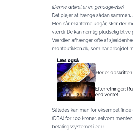
(Denne artikel er en genudgivelse)
Det plejer at hænge sådan sammen, a
Men når mønterne udgår, sker der med
værdi: De kan nemlig pludselig blive
Værdien afhænger ofte af sjældenhe
montbutikken.dk, som har arbejdet 
Læs også
Her er opskrifte
Efterretninger: R
end ventet
Således kan man for eksempel finde
(DBA) for 100 kroner, selvom mønten b
betalingssystemet i 2011.