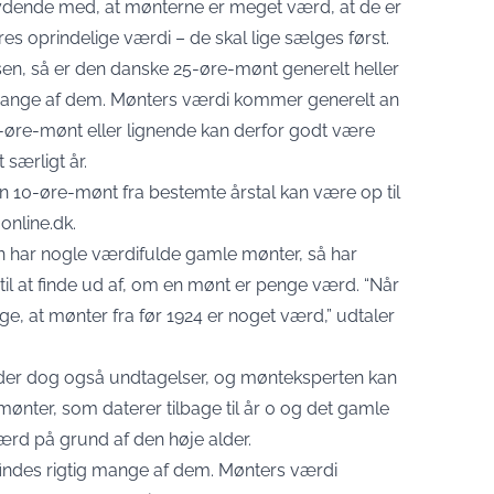
ydende med, at mønterne er meget værd, at de er
res oprindelige værdi – de skal lige sælges først.
n, så er den danske 25-øre-mønt generelt heller
 mange af dem. Mønters værdi kommer generelt an
-øre-mønt eller lignende kan derfor godt være
 særligt år.
n 10-øre-mønt fra bestemte årstal kan være op til
-online.dk
.
 har nogle værdifulde gamle mønter, så har
l at finde ud af, om en mønt er penge værd. “Når
sige, at mønter fra før 1924 er noget værd,” udtaler
der dog også undtagelser, og mønteksperten kan
ønter, som daterer tilbage til år 0 og det gamle
rd på grund af den høje alder.
r findes rigtig mange af dem. Mønters værdi