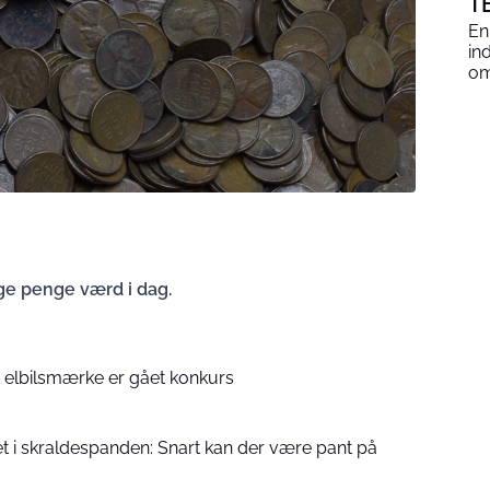
T
En
in
om
e penge værd i dag.
t elbilsmærke er gået konkurs
et i skraldespanden: Snart kan der være pant på