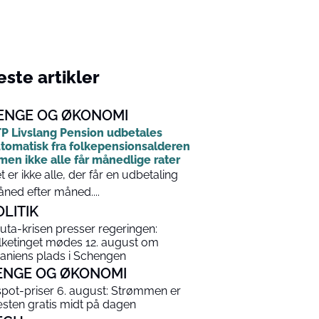
ste artikler
ENGE OG ØKONOMI
P Livslang Pension udbetales
tomatisk fra folkepensionsalderen
men ikke alle får månedlige rater
t er ikke alle, der får en udbetaling
ned efter måned....
OLITIK
uta-krisen presser regeringen:
lketinget mødes 12. august om
aniens plads i Schengen
ENGE OG ØKONOMI
spot-priser 6. august: Strømmen er
sten gratis midt på dagen