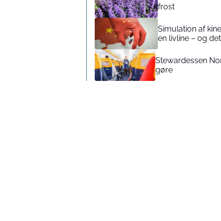
frost
Simulation af kin
en livline – og de
Stewardessen Nora
gøre