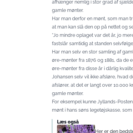
afhænger nemlig i stor grad af sjæl
gamle mønter.
Har man derfor en mønt, som man tr
at man kan slå den op på nettet og se
“Jo mindre oplaget var det år, jo mer
fastslår samtidig at standen selvfølgel
Har man selv en stor samling af gaml
øre-mønter fra 1876 og 1881, da de er
øre-mønter fra disse år i dårlig kvalit
Johansen selv vil ikke afsløre, hvad 
afslører, at det er langt over 10.000 
gamle mønter.
For eksempel kunne
Jyllands-Posten
mønt i hans søns legetøjskasse, som v
Læs også
Her er den bedste