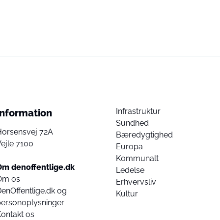
Infrastruktur
Information
Sundhed
Horsensvej 72A
Bæredygtighed
ejle 7100
Europa
Kommunalt
Om denoffentlige.dk
Ledelse
Om os
Erhvervsliv
enOffentlige.dk og
Kultur
personoplysninger
ontakt os