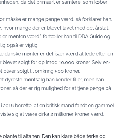
denheden, da det primært er samlere, som køber
or måske er mange penge værd, så forklarer han,
, hvor mange der er blevet lavet med det årstal.
e er mønten værd,” fortæller han til DBA Guide og
ig også er vigtig.
e danske mønter er det især værd at lede efter en-
 blevet solgt for op imod 10.000 kroner. Selv en-
et bliver solgt til omkring 500 kroner.
det dyreste møntsalg han kender til er, men han
kroner, så der er rig mulighed for at tjene penge på
i 2016 berette, at en britisk mand fandt en gammel
iste sig at være cirka 2 millioner kroner værd.
 plante til altanen: Den kan klare både tørke og