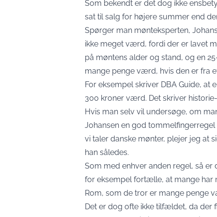
Som bekendt er det dog ikke ensbet
sat til salg for højere summer end de
Spørger man mønteksperten, Johanse
ikke meget værd, fordi der er lavet
på møntens alder og stand, og en 25
mange penge værd, hvis den er fra et
For eksempel skriver DBA Guide, at e
300 kroner værd. Det skriver
historie
Hvis man selv vil undersøge, om man
Johansen en god tommelfingerregel ti
vi taler danske mønter, plejer jeg at 
han således.
Som med enhver anden regel, så er 
for eksempel fortælle, at mange har m
Rom, som de tror er mange penge væ
Det er dog ofte ikke tilfældet, da de