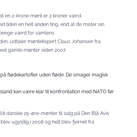
t en 2-krone mønt er 2 kroner værd.
 tiden en helt anden ting, end at de mister sin
 penge værd for samlere.
den, udtaler møntekspert Claus Johansen fra
med gamle mønter siden 2007.
n på flødekartofler uden fløde: De smager magisk
usland kan være klar til konfrontation med NATO før
68 danske 25-øre-mønter
til salg på Den Blå Avis
lev ugyldig i 2008 og helt blev fjernet fra