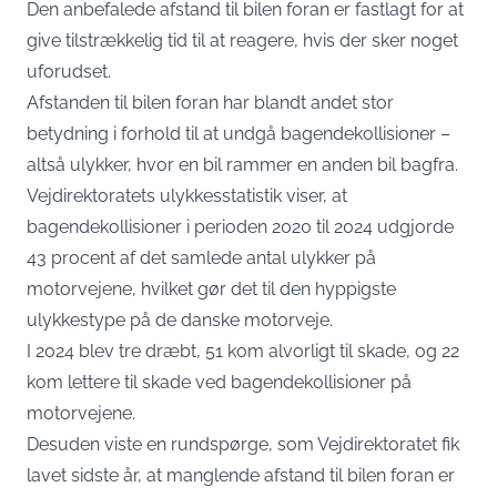
Den anbefalede afstand til bilen foran er fastlagt for at
give tilstrækkelig tid til at reagere, hvis der sker noget
uforudset.
Afstanden til bilen foran har blandt andet stor
betydning i forhold til at undgå bagendekollisioner –
altså ulykker, hvor en bil rammer en anden bil bagfra.
Vejdirektoratets ulykkesstatistik viser, at
bagendekollisioner i perioden 2020 til 2024 udgjorde
43 procent af det samlede antal ulykker på
motorvejene, hvilket gør det til den hyppigste
ulykkestype på de danske motorveje.
I 2024 blev tre dræbt, 51 kom alvorligt til skade, og 22
kom lettere til skade ved bagendekollisioner på
motorvejene.
Desuden viste en rundspørge, som Vejdirektoratet fik
lavet sidste år, at manglende afstand til bilen foran er